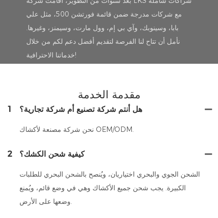
بعد سنوات من التطوير، أقامت شركة LKS شراكات شاملة
مع شركات مدرجة ضمن قائمة فورتشن 500، مثل علي
بابا، وسينوبك، وآي بي إم، وول مارت، وسيمنز، وغيرها.
نأمل أن تتاح لنا الفرصة لتقديم أفضل دعم لكم من خلال
خدماتنا الاحترافية!
مقدمة الخدمة
هل أنتم شركة تصنيع أم شركة تجارية؟
1
نحن شركة مصنعة لأكشاك OEM/ODM.
كيفية شحن الكشك؟
2
الشحن الجوي والبحري اختياريان، ويُنصح بالشحن البحري للطلبات
الكبيرة. يجب شحن جميع الأكشاك وهي في وضع قائم، ويُمنع
وضعها على الأرض.