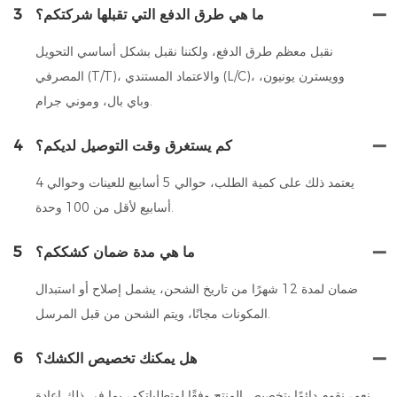
ما هي طرق الدفع التي تقبلها شركتكم؟
3
نقبل معظم طرق الدفع، ولكننا نقبل بشكل أساسي التحويل
المصرفي (T/T)، والاعتماد المستندي (L/C)، وويسترن يونيون،
وباي بال، وموني جرام.
كم يستغرق وقت التوصيل لديكم؟
4
يعتمد ذلك على كمية الطلب، حوالي 5 أسابيع للعينات وحوالي 4
أسابيع لأقل من 100 وحدة.
ما هي مدة ضمان كشككم؟
5
ضمان لمدة 12 شهرًا من تاريخ الشحن، يشمل إصلاح أو استبدال
المكونات مجانًا، ويتم الشحن من قبل المرسل.
هل يمكنك تخصيص الكشك؟
6
نعم، نقوم دائمًا بتخصيص المنتج وفقًا لمتطلباتكم، بما في ذلك إعادة