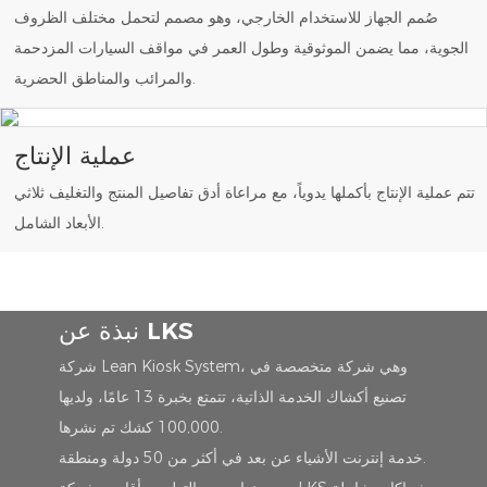
صُمم الجهاز للاستخدام الخارجي، وهو مصمم لتحمل مختلف الظروف
الجوية، مما يضمن الموثوقية وطول العمر في مواقف السيارات المزدحمة
والمرائب والمناطق الحضرية.
عملية الإنتاج
تتم عملية الإنتاج بأكملها يدوياً، مع مراعاة أدق تفاصيل المنتج والتغليف ثلاثي
الأبعاد الشامل.
نبذة عن LKS
شركة Lean Kiosk System، وهي شركة متخصصة في
تصنيع أكشاك الخدمة الذاتية، تتمتع بخبرة 13 عامًا، ولديها
100,000 كشك تم نشرها.
خدمة إنترنت الأشياء عن بعد في أكثر من 50 دولة ومنطقة.