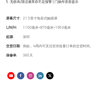
5. 无纺布/清洁液库存不足报警 | 门操作语音提示
屏幕尺寸:
21.5英寸电容式触摸屏
L/W/H:
1100毫米×870毫米×1950毫米
起源:
深圳
交货日期:
例如，4周内可灵活安排批量订单的交货时间。
保修单:
365天