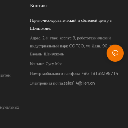
Контакт
Научно-исследовательский и сбытовой центр в
Шэньчжэне:
Адрес: 2-й этаж, корпус 8, робототехнический
индустриальный парк COFCO, ул. Даян, 90, район
Баоань, Шэньчжэнь.
Контакт: Сусу Мао
Номер мобильного телефона: +86 18138298714
лектом
Электронная почта:
sales14@lien.cn
ммунальных