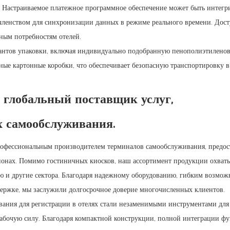
 Настраиваемое платежное программное обеспечение может быть интегр
членством для синхронизации данных в режиме реального времени. Дос
ным потребностям отелей.
иантов упаковки, включая индивидуально подобранную пенополиэтилено
ные картонные коробки, что обеспечивает безопасную транспортировку в
 глобальный поставщик услуг,
 самообслуживания.
рофессиональным производителем терминалов самообслуживания, предос
ионах. Помимо гостиничных киосков, наш ассортимент продукции охват
лю и другие сектора. Благодаря надежному оборудованию, гибким возмож
ержке, мы заслужили долгосрочное доверие многочисленных клиентов.
вания для регистрации в отелях стали незаменимыми инструментами для
абочую силу. Благодаря компактной конструкции, полной интеграции ф