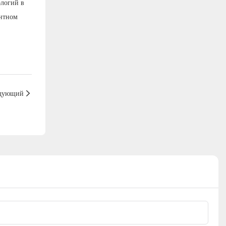
ологий в
ентном
дующий