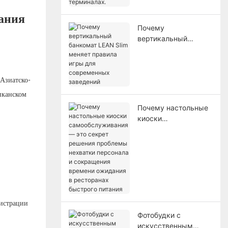
проблему заторов в
терминалах.
вания
Почему
вертикальный
банкомат LEAN Slim
меняет правила
игры для
Азиатско-
современных
заведений
иканском
Почему настольные
киоски
самообслуживания
— это секрет
решения проблемы
нехватки персонала
и сокращения
времени ожидания в
ресторанах
гистрации
быстрого питания
Фотобудки с
искусственным