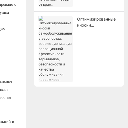
исключают потери от
ировано с
краж.
тупны
Оптимизированные
киоски
вую
самообслуживания в
аэропортах:
революционизация
операционной
эффективности
терминалов,
безопасности и
качества
обслуживания
тавляет
пассажиров.
ывает
ностям
ункций и