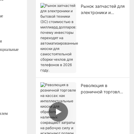
Рынок запчастей для
электроники и
ые
бытовой техники
(3C) стоимостью в
миллиард долларов:
почему инвесторы
и
переходят на
енциальные
автоматизированные
киоски для
самостоятельной
сборки чехлов для
телефонов в 2026
году.
Революция в
розничной торговле
на кассах: как
интеллектуальные
киоски для
илем
обработки наличных
сокращают затраты
на рабочую силу и