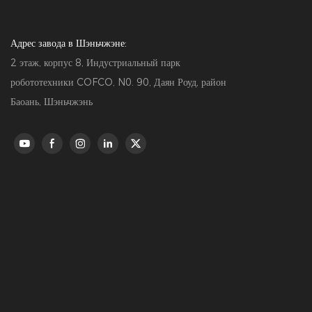
Адрес завода в Шэньчжэне:
2 этаж, корпус 8, Индустриальный парк
робототехники COFCO, N0. 90, Даян Роуд, район
Баоань, Шэньчжэнь