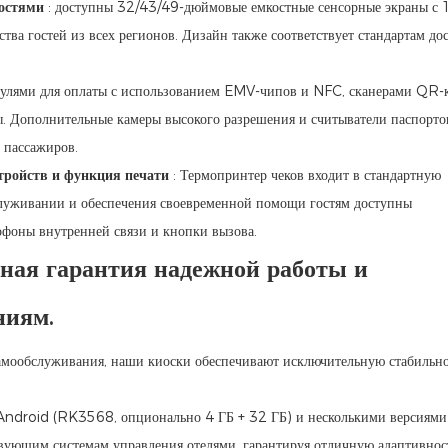
остями
: доступны 32/43/49-дюймовые емкостные сенсорные экраны с 
ва гостей из всех регионов. Дизайн также соответствует стандартам до
улями для оплаты с использованием EMV-чипов и NFC, сканерами QR-
. Дополнительные камеры высокого разрешения и считыватели паспорто
 пассажиров.
ройств и функция печати
: Термопринтер чеков входит в стандартную
служивании и обеспечения своевременной помощи гостям доступны
офоны внутренней связи и кнопки вызова.
йная гарантия надежной работы и
ниям.
самообслуживания, наши киоски обеспечивают исключительную стабильно
 Android (RK3568, опционально 4 ГБ + 32 ГБ) и несколькими версиями
вующим системам управления отелями, гарантируя отличную адаптивнос