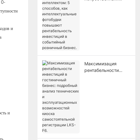
10-
интеллектом: 5
ступности
способов, как
интеллектуальные
фотобудки повышают
кодов и
рентабельность
в
инвестиций в
событийный
розничный бизнес.
Максимизация
рентабельности
инвестиций в
гостиничный бизнес:
подробный анализ
технических и
эксплуатационных
возможностей
сть и
киоска
самостоятельной
регистрации LKS-F6.
ть