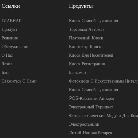
Ссылки
Продукты
ГЛАВНАЯ
Киоск Самообслуживания
Продукт
Торговый Автомат
Решение
Платежный Киоск
Обслуживание
Кинотеатр Киоск
О Нас
Киоск Для Посетителей
Чехол
Киоск Регистрации
Блог
Банкомат
Свяжитесь С Нами
Фотокиоск С Искусственным Интел
Киоск Самообслуживания
POS-Кассовый Аппарат
Электронный Турникет
Фотоэлектрические Модули Для Ко
Электростанций
Литий-Ионная Батарея