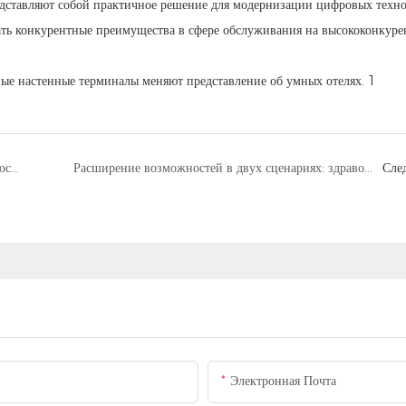
едставляют собой практичное решение для модернизации цифровых техн
ать конкурентные преимущества в сфере обслуживания на высококонкур
LKS Полностью автоматический автомат для самостоятельной сборки чехлов для телефонов: руководство по зарубежным инвестициям
Расширение возможностей в двух сценариях: здравоохранение и государственные услуги. Оптимизация эффективности работы государственных служб за счет высокоэффективных киосков самообслуживания для печати и сканирования.
Сле
Электронная Почта