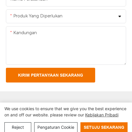
Produk Yang Diperlukan
Kandungan
KIRIM PERTANYAAN SEKARANG
We use cookies to ensure that we give you the best experience
on and off our website. please review our
Kebijakan Pribadi
Hak Cipta © 2024 Shenzhen Lean Kios Sistem Co, LTD |
Peta Situs
Kebijakan privasi
Reject
Pengaturan Cookie
SETUJU SEKARANG