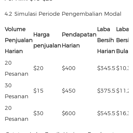
4.2 Simulasi Periode Pengembalian Modal
Volume
Laba
Laba
Harga
Pendapatan
Penjualan
Bersih
Bersih
penjualan
Harian
Harian
Harian
Bulan
20
$20
$400
$345.5
$10,3
Pesanan
30
$15
$450
$375.5
$11,2
Pesanan
20
$30
$600
$545.5
$16,3
Pesanan