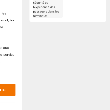
opérationnelle, la
sécurité et
l’expérience des
 les
passagers dans les
avail, les
terminaux
 de
és aux
re-service
s
ITS