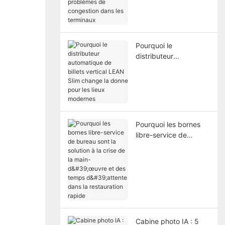
résolvent les
problèmes de
congestion dans les
terminaux
Pourquoi le
distributeur
automatique de billets
vertical LEAN Slim
change la donne pour
les lieux modernes
Pourquoi les bornes
libre-service de
bureau sont la solution
à la crise de la main-
d'œuvre et des temps
d'attente dans la
restauration rapide
Cabine photo IA : 5