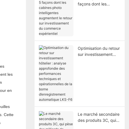
façons dont les
cabines photo
intelligentes
augmentent le retour
sur investissement du
commerce
expérientiel
Optimisation du retour
sur investissement
hôtelier : analyse
approfondie des
ies
performances
ment les
techniques et
on
opérationnelles de la
borne
jour en
d’enregistrement
automatique LKS-F6
uilles
Le marché secondaire
s. Cette
des produits 3C, qui
s
pèse des milliards de