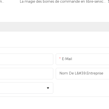
Bornes libre-service dans les restaurants : révolutionner la commande, le paiement et bien plus encore
La magie des bornes de commande en libre-service : efficacité, économies et plus encore !
E-Mail
Nom De L&#39;entreprise