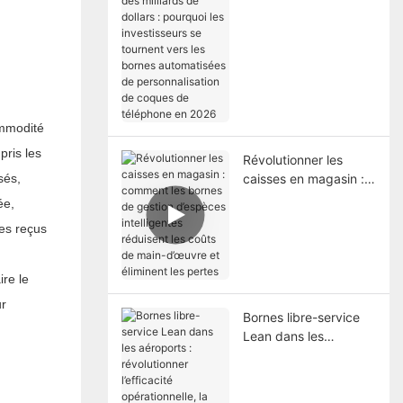
dollars : pourquoi les
investisseurs se
tournent vers les
bornes automatisées
de personnalisation de
coques de téléphone
en 2026
ommodité
pris les
Révolutionner les
caisses en magasin :
sés,
comment les bornes
ée,
de gestion d’espèces
les reçus
intelligentes réduisent
les coûts de main-
d’œuvre et éliminent
re le
les pertes
ur
Bornes libre-service
Lean dans les
aéroports :
révolutionner
l’efficacité