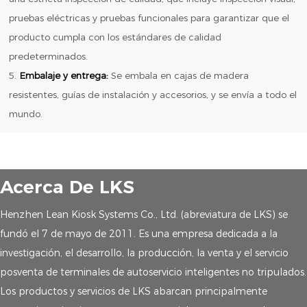
pruebas eléctricas y pruebas funcionales para garantizar que el
producto cumpla con los estándares de calidad
predeterminados.
5.
Embalaje y entrega:
Se embala en cajas de madera
resistentes, guías de instalación y accesorios, y se envía a todo el
mundo.
Acerca De LKS
Henzhen Lean Kiosk Systems Co., Ltd. (abreviatura de LKS) se
fundó el 7 de mayo de 2011. Es una empresa dedicada a la
investigación, el desarrollo, la producción, la venta y el servicio
posventa de terminales de autoservicio inteligentes no tripulados.
Los productos y servicios de LKS abarcan principalmente