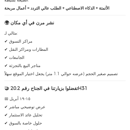
الصيغة بسيطة:
الأتمتة + الذكاء الاصطناعي + الطلب عالي التردد = أعمال مربحة
🌍 نشر مرن في أي مكان
مثالي لـ:
✔ مراكز التسوق
✔ المطارات ومراكز النقل
✔ الجامعات
✔ متاجر البيع بالتجزئة
تصميم صغير الحجم (عرضه حوالي 1.1 متر) يجعل اختيار الموقع سهلاً
🤝 تفضلوا بزيارتنا في الجناح رقم 20.2H31
📅 ١٥-١٩ أبريل
✔ عرض توضيحي مباشر
✔ تحليل عائد الاستثمار
✔ حلول خاصة بالسوق