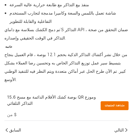
منفذ بيع التذاكر مع طابعة حرارية عالية السرعة
شاشة تعمل باللمس والسعة وكاميرا مدمجة لتجارب المستخدم
التفاعلية والقابلة للتطوير
تم دمج الكشك بسلاسة مع داماي’S التذاكر API ، ضمان التحقق من صحة
التذاكر في الوقت الحقيقي وإصداره.
خاتمة
من خلال نشر أكشاك التذاكر الذكية بحجم 12.1 بوصة ، قام العميل بنجاح
بتبسيط سير عمل توزيع التذاكر الخاص به وتحسين رضا العملاء بشكل
كبير. تم الآن طرح الحل عبر أماكن متعددة ويتم النظر فيه للتنفيذ الوطني
الأوسع.
15.6 بوصة كشك الأفلام الدائمة مع مسح QR وموزع
التذاكر التلقائي
مشاهدة المنتجات
$
من
التالي
السابق