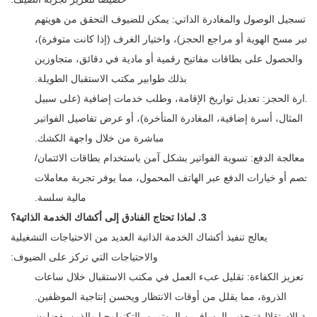
تسجيل الوصول والمغادرة الذاتي: يمكن للضيوف التحقق من هويتهم
(عبر مسح الهوية أو مراجع الحجز)، واختيار الغرف (إذا كانت متوفرة)،
والحصول على بطاقات مفاتيح رقمية أو مادية في دقائق، متجاوزين
بذلك طوابير مكتب الاستقبال الطويلة.
إدارة الحجز: تعديل تواريخ الإقامة، وطلب خدمات إضافية (على سبيل
المثال، أسرة إضافية، المغادرة المتأخرة)، أو عرض تفاصيل الفواتير
مباشرة من خلال واجهة الكشك.
معالجة الدفع: تسوية الفواتير بشكل آمن باستخدام بطاقات الائتمان/
الخصم أو خيارات الدفع عبر الهاتف المحمول، مما يوفر تجربة معاملات
مالية سلسة.
3. لماذا تحتاج الفنادق إلى أكشاك الخدمة الذاتية؟
يعالج تنفيذ أكشاك الخدمة الذاتية العديد من الاحتياجات التشغيلية
والاحتياجات التي تركز على الضيوف:
تعزيز الكفاءة: تقليل عبء العمل في مكتب الاستقبال خلال ساعات
الذروة، مما يقلل من أوقات الانتظار ويحسن إنتاجية الموظفين.
لبية الاستقلالية: جذب المسافرين المهتمين بالتكنولوجيا والذين يفضلون