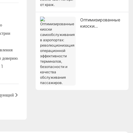
исключают потери от
краж.
Оптимизированные
то
киоски
самообслуживания в
стрии
аэропортах:
революционизация
авления
операционной
эффективности
и доверию.
терминалов,
безопасности и
качества
обслуживания
пассажиров.
дующий