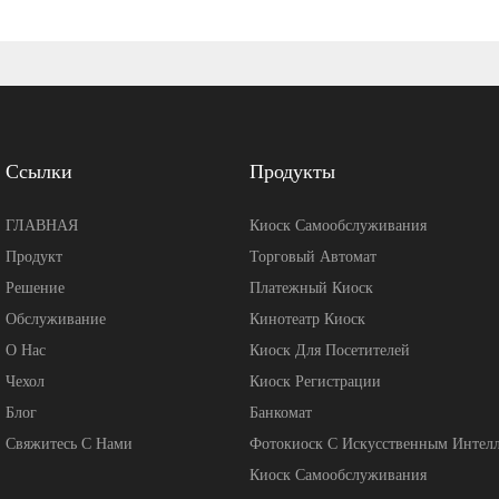
Ссылки
Продукты
ГЛАВНАЯ
Киоск Самообслуживания
Продукт
Торговый Автомат
Решение
Платежный Киоск
Обслуживание
Кинотеатр Киоск
О Нас
Киоск Для Посетителей
Чехол
Киоск Регистрации
Блог
Банкомат
Свяжитесь С Нами
Фотокиоск С Искусственным Интел
Киоск Самообслуживания