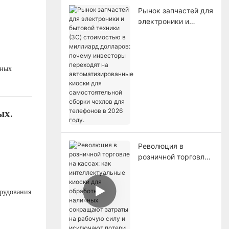
Рынок запчастей для
электроники и
бытовой техники
(3C) стоимостью в
миллиард долларов:
почему инвесторы
нных
переходят на
автоматизированные
киоски для
самостоятельной
ых.
сборки чехлов для
телефонов в 2026
году.
Революция в
розничной торговле
на кассах: как
интеллектуальные
киоски для
рудования
обработки наличных
сокращают затраты
на рабочую силу и