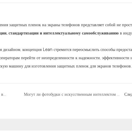
ения защитных пленок на экраны телефонов представляет собой не прос
ции, стандартизации и интеллектуальному самообслуживанию
в инду
я дизайном, концепция Lean стремится переосмыслить способы предост
 операторам перейти от неопределенности к надежности, эффективности 
Проблемы с настройкой, низкая эффективность и высокие затраты на обслуживание?
Могут ли фотобудки с искусственным интеллектом возглавить будущее интеллектуальной фотографии?
Сле