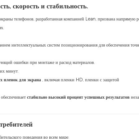
ть, скорость и стабильность.
краны телефонов, разработанная компанией Lean, призвана напрямую р
х.
анием интеллектуальных систем позиционирования для обеспечения точ
ющий ошибки при монтаже и расход материалов.
ких минут.
х пленок для экрана
, включая пленки HD, пленки с защитой
 обеспечивает
стабильно высокий процент успешных результатов
неза
требителей
бительского поведения во всем мире: