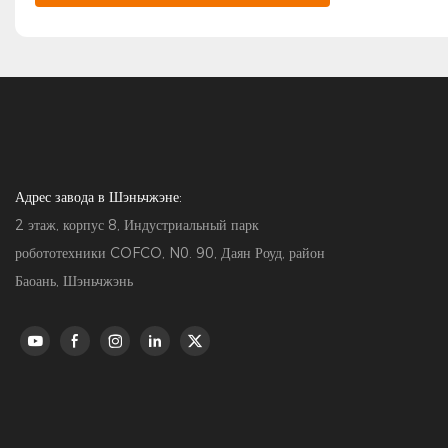
Адрес завода в Шэньчжэне:
2 этаж, корпус 8, Индустриальный парк
робототехники COFCO, N0. 90, Даян Роуд, район
Баоань, Шэньчжэнь