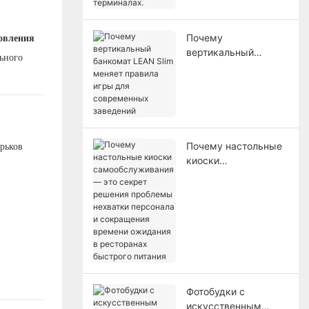
проблему заторов в
терминалах.
овления
Почему
вертикальный
ьного
банкомат LEAN Slim
меняет правила
игры для
современных
заведений
рьков
Почему настольные
киоски
самообслуживания
— это секрет
решения проблемы
нехватки персонала
и сокращения
времени ожидания в
ресторанах
быстрого питания
Фотобудки с
искусственным