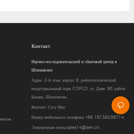
Контакт
Научно-исследовательский и сбытовой центр в
Шэньчжэне:
Адрес: 2-й этаж, корпус 8, робототехнический
индустриальный парк COFCO, ул. Даян, 90, район
Баоань, Шэньчжэнь.
Контакт: Сусу Мао
Номер мобильного телефона: +86 18138298714
лектом
Электронная почта:
sales14@lien.cn