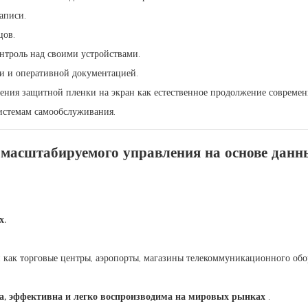
аписи.
цов.
нтроль над своими устройствами.
и и оперативной документацией.
есения защитной пленки на экран как естественное продолжение совреме
истемам самообслуживания.
 масштабируемого управления на основе данн
х.
 как торговые центры, аэропорты, магазины телекоммуникационного обо
, эффективна и легко воспроизводима на мировых рынках
.