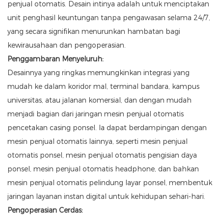
penjual otomatis. Desain intinya adalah untuk menciptakan
unit penghasil keuntungan tanpa pengawasan selama 24/7,
yang secara signifikan menurunkan hambatan bagi
kewirausahaan dan pengoperasian.
Penggambaran Menyeluruh:
Desainnya yang ringkas memungkinkan integrasi yang
mudah ke dalam koridor mal, terminal bandara, kampus
universitas, atau jalanan komersial, dan dengan mudah
menjadi bagian dari jaringan mesin penjual otomatis
pencetakan casing ponsel. Ia dapat berdampingan dengan
mesin penjual otomatis lainnya, seperti mesin penjual
otomatis ponsel, mesin penjual otomatis pengisian daya
ponsel, mesin penjual otomatis headphone, dan bahkan
mesin penjual otomatis pelindung layar ponsel, membentuk
jaringan layanan instan digital untuk kehidupan sehari-hari.
Pengoperasian Cerdas: