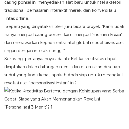
casing ponsel ini menyediakan alat baru untuk ritel aksesori
tradisional, pemasaran interaktif merek, dan konversi lalu
lintas offline.
“Seperti yang dinyatakan oleh juru bicara proyek, 'Kami tidak
hanya menjual casing ponsel; kami menjual 'momen kreasi'
dan menawarkan kepada mitra ritel global model bisnis aset
ringan dengan interaksi tinggi.'"
Sekarang, pertanyaannya adalah: Ketika kreativitas dapat
diciptakan dalam hitungan menit dan ditemukan di setiap
sudut yang Anda kenal, apakah Anda siap untuk merangkul
revolusi ritel "personalisasi instan" ini?