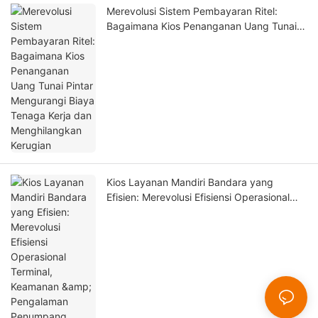
Merevolusi Sistem Pembayaran Ritel:
Bagaimana Kios Penanganan Uang Tunai
Pintar Mengurangi Biaya Tenaga Kerja dan
Menghilangkan Kerugian
Kios Layanan Mandiri Bandara yang
Efisien: Merevolusi Efisiensi Operasional
Terminal, Keamanan & Pengalaman
Penumpang