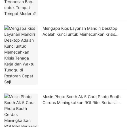
Mengapa Kios Layanan Mandiri Desktop
Adalah Kunci untuk Memecahkan Krisis
Tenaga Kerja dan Waktu Tunggu di
Restoran Cepat Saji
Mesin Photo Booth AI: 5 Cara Photo Booth
Cerdas Meningkatkan ROI Ritel Berbasis
Pengalaman