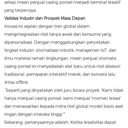
setiap mesin penjual casing ponsel menjadi terminal kreatif
yang terpercaya.
Validasi Industri dan Prospek Masa Depan
Inovasi ini sejalan dengan tren global dalam
mengintegrasikan ritel tanpa awak dan konsumsi yang
dipersonalisasi. Dengan menggabungkan pencetakan
tingkat industri, otomatisasi robotik, manajemen IoT, dan
ilmu material ramah lingkungan, mesin penjual otomatis
casing ponsel ini menyediakan alat baru untuk ritel aksesori
tradisional, pemasaran interaktif merek, dan konversi lalu
lintas offline.
“Seperti yang dinyatakan oleh juru bicara proyek, 'Kami tidak
hanya menjual casing ponsel; kami menjual 'momen kreasi'
dan menawarkan kepada mitra ritel global model bisnis aset
ringan dengan interaksi tinggi.'"
Sekarang, pertanyaannya adalah: Ketika kreativitas dapat