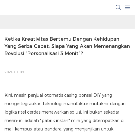
Ketika Kreativitas Bertemu Dengan Kehidupan 
Yang Serba Cepat: Siapa Yang Akan Memenangkan 
Revolusi “Personalisasi 3 Menit”?
2026-01-08
Kini, mesin penjual otomatis casing ponsel DIY yang
mengintegrasikan teknologi manufaktur mutakhir dengan
logika ritel cerdas menawarkan solusi. Ini bukan sekadar
mesin; ini adalah "pabrik instan" mini yang ditempatkan di
mal, kampus, atau bandara, yang menjanjikan untuk