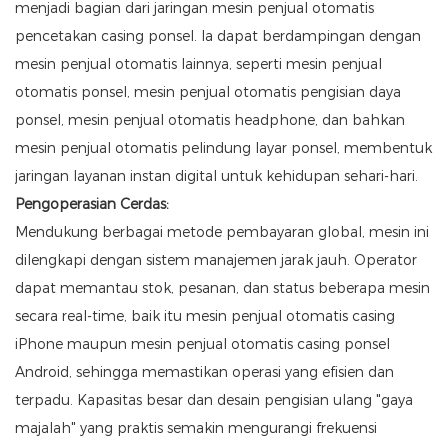
menjadi bagian dari jaringan mesin penjual otomatis
pencetakan casing ponsel. Ia dapat berdampingan dengan
mesin penjual otomatis lainnya, seperti mesin penjual
otomatis ponsel, mesin penjual otomatis pengisian daya
ponsel, mesin penjual otomatis headphone, dan bahkan
mesin penjual otomatis pelindung layar ponsel, membentuk
jaringan layanan instan digital untuk kehidupan sehari-hari.
Pengoperasian Cerdas:
Mendukung berbagai metode pembayaran global, mesin ini
dilengkapi dengan sistem manajemen jarak jauh. Operator
dapat memantau stok, pesanan, dan status beberapa mesin
secara real-time, baik itu mesin penjual otomatis casing
iPhone maupun mesin penjual otomatis casing ponsel
Android, sehingga memastikan operasi yang efisien dan
terpadu. Kapasitas besar dan desain pengisian ulang "gaya
majalah" yang praktis semakin mengurangi frekuensi