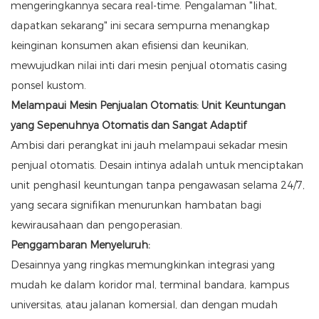
mengeringkannya secara real-time. Pengalaman "lihat,
dapatkan sekarang" ini secara sempurna menangkap
keinginan konsumen akan efisiensi dan keunikan,
mewujudkan nilai inti dari mesin penjual otomatis casing
ponsel kustom.
Melampaui Mesin Penjualan Otomatis: Unit Keuntungan
yang Sepenuhnya Otomatis dan Sangat Adaptif
Ambisi dari perangkat ini jauh melampaui sekadar mesin
penjual otomatis. Desain intinya adalah untuk menciptakan
unit penghasil keuntungan tanpa pengawasan selama 24/7,
yang secara signifikan menurunkan hambatan bagi
kewirausahaan dan pengoperasian.
Penggambaran Menyeluruh:
Desainnya yang ringkas memungkinkan integrasi yang
mudah ke dalam koridor mal, terminal bandara, kampus
universitas, atau jalanan komersial, dan dengan mudah