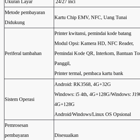
Ukuran Layar
24/27 inci
Metode pembayaran
Kartu Chip EMV, NFC, Uang Tunai
Didukung
Printer kwitansi, pemindai kode batang
Modul Opsi: Kamera HD, NFC Reader,
Periferal tambahan
Pemindai Kode QR, Interkom, Bantuan T
Panggil,
Printer termal, pembaca kartu bank
Android: RK3568, 4G+32G
Windows: i5 4th, 4G+128G/Windows: J19
Sistem Operasi
4G+128G
Android/Windows/Linux OS Opsional
Pemrosesan
pembayaran
Disesuaikan