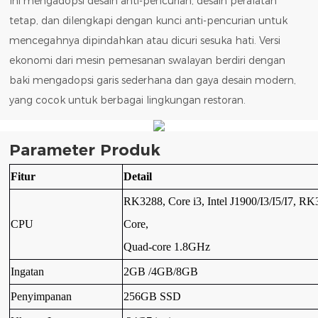
Ini mengadopsi desain anti-pencurian, desain peralatan
tetap, dan dilengkapi dengan kunci anti-pencurian untuk
mencegahnya dipindahkan atau dicuri sesuka hati. Versi
ekonomi dari mesin pemesanan swalayan berdiri dengan
baki mengadopsi garis sederhana dan gaya desain modern,
yang cocok untuk berbagai lingkungan restoran.
Parameter Produk
Fitur
Detail
RK3288, Core i3, Intel J1900/I3/I5/I7, R
CPU
Core,
Quad-core 1.8GHz
Ingatan
2GB /4GB/8GB
Penyimpanan
256GB SSD