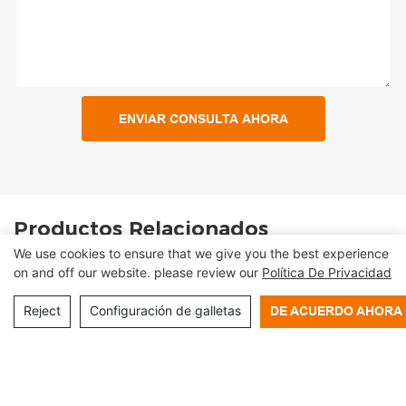
ENVIAR CONSULTA AHORA
Productos Relacionados
We use cookies to ensure that we give you the best experience
on and off our website. please review our
Política De Privacidad
Reject
Configuración de galletas
DE ACUERDO AHORA
Quiosco De Autoservicio
Quiosco De Autoservicio
Inteligente De 21,5
Inteligente Vertical De
Pulgadas Para Hotel
21,5 Pulgadas Para