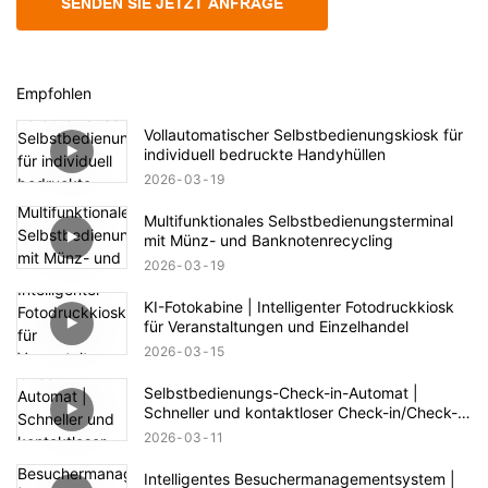
SENDEN SIE JETZT ANFRAGE
Empfohlen
Vollautomatischer Selbstbedienungskiosk für
individuell bedruckte Handyhüllen
2026
03
19
Multifunktionales Selbstbedienungsterminal
mit Münz- und Banknotenrecycling
2026
03
19
KI-Fotokabine | Intelligenter Fotodruckkiosk
für Veranstaltungen und Einzelhandel
2026
03
15
Selbstbedienungs-Check-in-Automat |
Schneller und kontaktloser Check-in/Check-
out
2026
03
11
Intelligentes Besuchermanagementsystem |