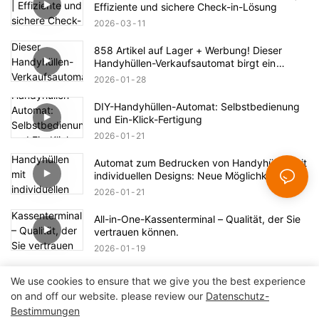
Effiziente und sichere Check-in-Lösung
2026
03
11
858 Artikel auf Lager + Werbung! Dieser
Handyhüllen-Verkaufsautomat birgt ein
riesiges Geschäftspotenzial.
2026
01
28
DIY-Handyhüllen-Automat: Selbstbedienung
und Ein-Klick-Fertigung
2026
01
21
Automat zum Bedrucken von Handyhüllen mit
individuellen Designs: Neue Möglichkeiten für
den Druck
2026
01
21
All-in-One-Kassenterminal – Qualität, der Sie
vertrauen können.
2026
01
19
We use cookies to ensure that we give you the best experience
on and off our website. please review our
Datenschutz-
Bestimmungen
Urheberrecht© 2024 Shenzhen Lean Kiosk Systems Co.,