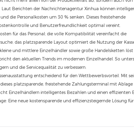
 nicht mehr allein von der Produktvielfalt ab, sondern auch von
s. Laut Berichten der Nachrichtenagentur Xinhua können intellige
 und die Personalkosten um 30 % senken. Dieses freistehende
ostenkontrolle und Benutzerfreundlichkeit optimal vereint.
ten für das Personal; die volle Kompatibilität vereinfacht die
suche; das platzsparende Layout optimiert die Nutzung der Kasse
leine und mittlere Einzelhändler sowie große Handelsketten löst 
richt den aktuellen Trends im modernen Einzelhandel. So unters
ern und die Servicequalität zu verbessern.
assenausstattung entscheidend für den Wettbewerbsvorteil. Mit s
 dieses platzsparende, freistehende Zahlungsterminal mit Ablage 
t Einzelhändlern intelligentes Bezahlen und einen effizienten B