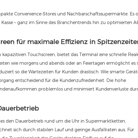
ompakte Convenience-Stores und Nachbarschaftssupermärkte. Es o
r Kasse – ganz im Sinne des Branchentrends hin zu optimierten A
reen für maximale Effizienz in Spitzenzeite
kapazitiven Touchscreen, bietet das Terminal eine schnelle Reak
eiten wie morgens und abends oder an Feiertagen ermöglicht es 
iert so die Wartezeiten für Kunden drastisch. Wie smarte Gerät
vorgang entscheidend für die Kundenzufriedenheit. Die hohe
Kundenaufkommen problemlos und minimiert Kundenverluste dur
 Dauerbetrieb
zt es den Dauerbetrieb rund um die Uhr in Supermarktketten,
et sich durch stabilen Lauf und geringe Ausfallraten aus. Für