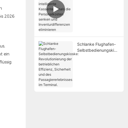
Einzelhandel: Wie
intelligente
n
Kassenterminals die
is 2026
Personalkosten
senken und
Inventurdifferenzen
eliminieren
Schlanke Flughafen-
us,
Selbstbedienungskios
t ein
ke: Revolutionierung
lüssig.
der betrieblichen
Effizienz, Sicherheit
und des
Passagiererlebnisses
im Terminal.