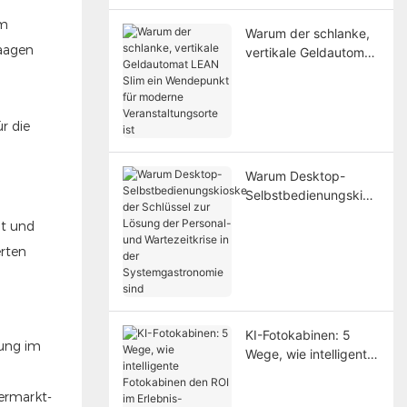
lösen
im
Warum der schlanke,
Waagen
vertikale Geldautomat
LEAN Slim ein
Wendepunkt für
moderne
r die
Veranstaltungsorte ist
Warum Desktop-
Selbstbedienungskios
ke der Schlüssel zur
t und
Lösung der Personal-
erten
und Wartezeitkrise in
der
Systemgastronomie
sind
KI-Fotokabinen: 5
nung im
Wege, wie intelligente
Fotokabinen den ROI
im Erlebnis-
ermarkt-