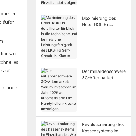
Einzelhandel steigern
ptimiert
Maximierung des
bläufen
Hotel-ROI: Ein
detaillierter Einblick in
die technische und
n
betriebliche
Leistungsfähigkeit des
tionszeit
LKS-F6 Self-Check-
schnelles
In-Kiosks
e auf
Der milliardenschwere
3C-Aftermarket:
Warum Investoren im
ch lange
Jahr 2026 auf
automatisierte DIY-
Handyhüllen-Kioske
umsteigen
Revolutionierung des
Kassensystems im