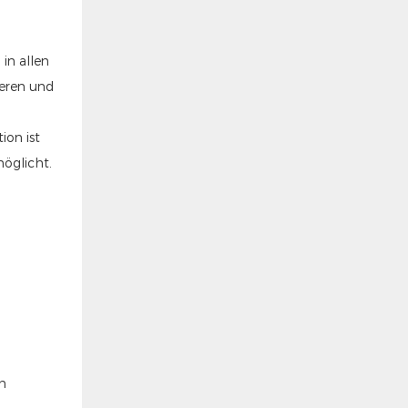
in allen
ieren und
ion ist
öglicht.
n