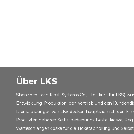
Über LKS
Shenzhen Lean Kiosk Systems Co., Ltd. (kurz für LKS) wu
Entwicklung, Produktion, den Vertrieb und den Kundendie
Dienstleistungen von LKS decken hauptsächlich den Einze
Produkten gehören Selbstbedienungs-Bestellkioske, Regis
Warteschlangenkioske für die Ticketabholung und Selbs