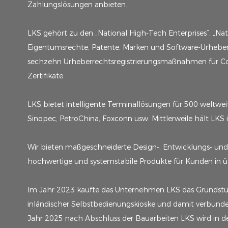
Zahlungslösungen anbieten.
LKS gehört zu den „National High-Tech Enterprises“, „Nat
Eigentumsrechte, Patente, Marken und Software-Urheberr
sechzehn Urheberrechtsregistrierungsmaßnahmen für Co
Zertifikate.
LKS bietet intelligente Terminallösungen für 500 weltw
Sinopec, PetroChina, Foxconn usw. Mittlerweile hält LKS
Wir bieten maßgeschneiderte Design-, Entwicklungs- un
hochwertige und systemstabile Produkte für Kunden in üb
Im Jahr 2023 kaufte das Unternehmen LKS das Grundstüc
inländischer Selbstbedienungskioske und damit verbundener
Jahr 2025 nach Abschluss der Bauarbeiten LKS wird in de