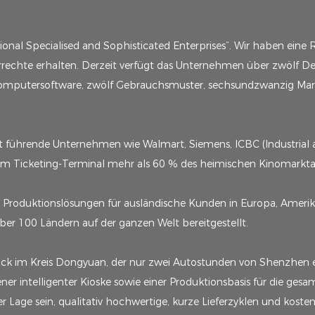
ional Specialised and Sophisticated Enterprises“. Wir haben eine 
echte erhalten. Derzeit verfügt das Unternehmen über zwölf De
mputersoftware, zwölf Gebrauchsmuster, sechsundzwanzig Marke
eit führende Unternehmen wie Walmart, Siemens, ICBC (Industrial
 im Ticketing-Terminal mehr als 60 % des heimischen Kinomarktan
d Produktionslösungen für ausländische Kunden in Europa, Amer
er 100 Ländern auf der ganzen Welt bereitgestellt.
k im Kreis Dongyuan, der nur zwei Autostunden von Shenzhen ent
 intelligenter Kioske sowie einer Produktionsbasis für die gesamt
r Lage sein, qualitativ hochwertige, kurze Lieferzyklen und kost