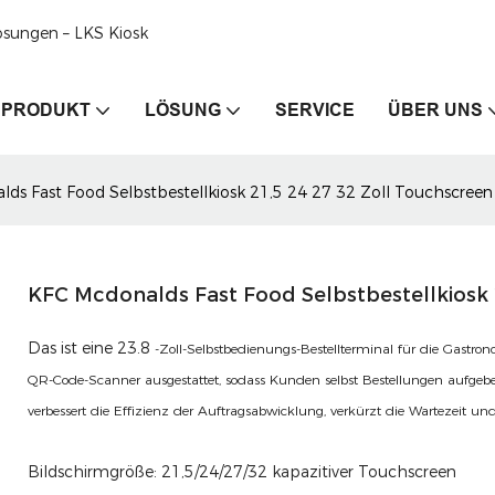
ösungen – LKS Kiosk
PRODUKT
LÖSUNG
SERVICE
ÜBER UNS
ds Fast Food Selbstbestellkiosk 21,5 24 27 32 Zoll Touchscreen
KFC Mcdonalds Fast Food Selbstbestellkiosk 
Das ist eine 23.8
-Zoll-Selbstbedienungs-Bestellterminal für die Gast
QR-Code-Scanner ausgestattet, sodass Kunden selbst Bestellungen aufgebe
verbessert die Effizienz der Auftragsabwicklung, verkürzt die Wartezeit un
Bildschirmgröße: 21,5/24/27/32 kapazitiver Touchscreen