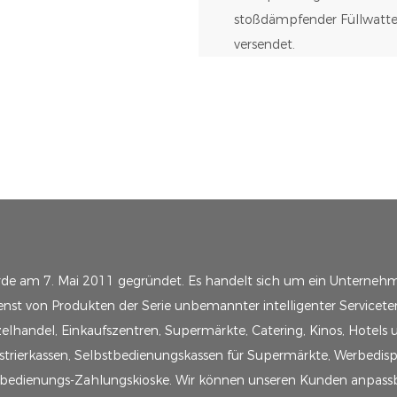
stoßdämpfender Füllwatte,
versendet.
rde am 7. Mai 2011 gegründet. Es handelt sich um ein Unternehm
nst von Produkten der Serie unbemannter intelligenter Servicete
lhandel, Einkaufszentren, Supermärkte, Catering, Kinos, Hotels 
trierkassen, Selbstbedienungskassen für Supermärkte, Werbedisp
tbedienungs-Zahlungskioske. Wir können unseren Kunden anpassba