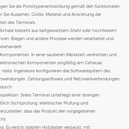
igen Sie die Prototypenentwicklung gemäß den funktionalen
 Sie Aussehen, Größe, Material und Anordnung der
en des Terminals.
e Schale besteht aus kaltgewalztem Stahl oder hochfestem
anzen, Biegen und andere Prozesse werden verarbeitet und
nbehandelt.
 Komponenten: In einer sauberen Werkstatt verdrahten und
elektronischen Komponenten sorgfältig am Gehäuse.
 -tests: Ingenieure konfigurieren das Softwaresystem des
h Anwendungen, Zahlungssoftware und Netzwerkverbindungen,
 durch.
nspektion: Jedes Terminal unterliegt einer strengen
eßlich Sichtprüfung, elektrischer Prüfung und
erzustellen, dass das Produkt den vorgegebenen
cht.
g: Es wird in stabilen Holzkisten verpackt, mit