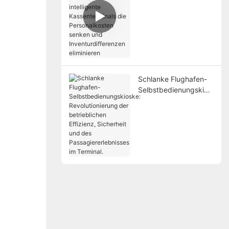
Einzelhandel: Wie
intelligente
Kassenterminals die
Personalkosten
senken und
Inventurdifferenzen
eliminieren
Schlanke Flughafen-
Selbstbedienungskios
ke: Revolutionierung
der betrieblichen
Effizienz, Sicherheit
und des
Passagiererlebnisses
im Terminal.