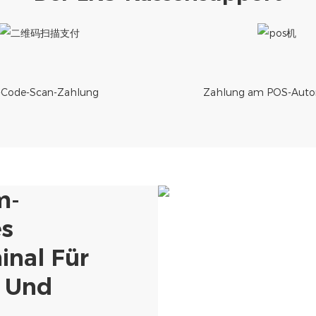
Code-Scan-Zahlung
Zahlung am POS-Auto
m-
s
inal Für
t Und