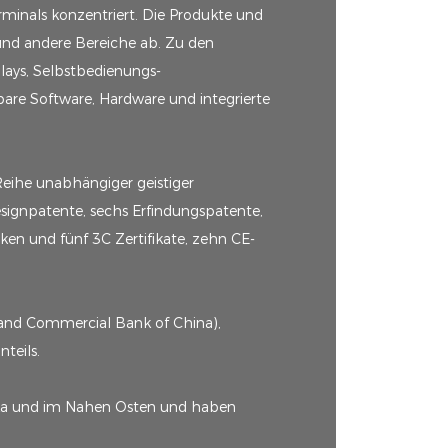
rminals konzentriert. Die Produkte und
und andere Bereiche ab. Zu den
lays, Selbstbedienungs-
re Software, Hardware und integrierte
Reihe unabhängiger geistiger
signpatente, sechs Erfindungspatente,
n und fünf 3C Zertifikate, zehn CE-
 and Commercial Bank of China),
teils.
ika und im Nahen Osten und haben