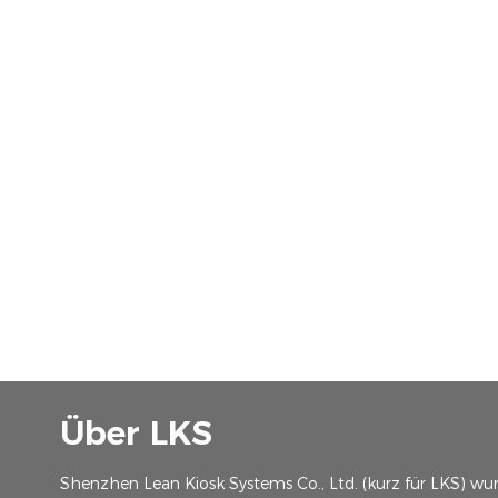
Über LKS
Shenzhen Lean Kiosk Systems Co., Ltd. (kurz für LKS) wu