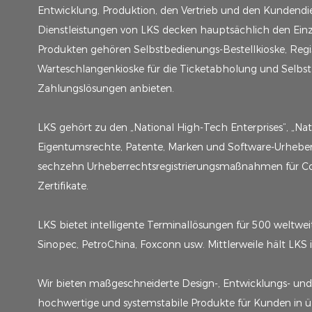
Entwicklung, Produktion, den Vertrieb und den Kundendie
Dienstleistungen von LKS decken hauptsächlich den Einze
Produkten gehören Selbstbedienungs-Bestellkioske, Regis
Warteschlangenkioske für die Ticketabholung und Selbs
Zahlungslösungen anbieten.
LKS gehört zu den „National High-Tech Enterprises“, „Nat
Eigentumsrechte, Patente, Marken und Software-Urheberr
sechzehn Urheberrechtsregistrierungsmaßnahmen für Co
Zertifikate.
LKS bietet intelligente Terminallösungen für 500 weltw
Sinopec, PetroChina, Foxconn usw. Mittlerweile hält LKS
Wir bieten maßgeschneiderte Design-, Entwicklungs- un
hochwertige und systemstabile Produkte für Kunden in üb