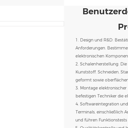
Benutzerde
Pr
1. Design und R&D: Bestät
Anforderungen. Bestimmen
elektronischen Komponent
2. Schalenherstellung: Di
Kunststoff. Schneiden, St
geformt sowie oberfläche
3. Montage elektronischer
befestigen Techniker die 
4. Softwareintegration und
Terminals, einschließlic
und führen Funktionstests
5. Qualitätskontrolle und I