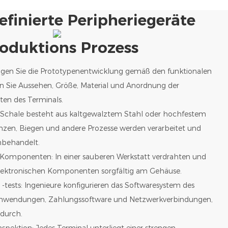
finierte Peripheriegeräte
oduktions Prozess
igen Sie die Prototypenentwicklung gemäß den funktionalen
 Sie Aussehen, Größe, Material und Anordnung der
en des Terminals.
e Schale besteht aus kaltgewalztem Stahl oder hochfestem
anzen, Biegen und andere Prozesse werden verarbeitet und
nbehandelt.
 Komponenten: In einer sauberen Werkstatt verdrahten und
elektronischen Komponenten sorgfältig am Gehäuse.
 -tests: Ingenieure konfigurieren das Softwaresystem des
h Anwendungen, Zahlungssoftware und Netzwerkverbindungen,
 durch.
nspektion: Jedes Terminal unterliegt einer strengen