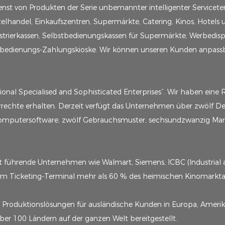
nst von Produkten der Serie unbemannter intelligenter Servicete
lhandel, Einkaufszentren, Supermärkte, Catering, Kinos, Hotels 
trierkassen, Selbstbedienungskassen für Supermärkte, Werbedisp
tbedienungs-Zahlungskioske. Wir können unseren Kunden anpassba
ional Specialised and Sophisticated Enterprises“. Wir haben eine 
echte erhalten. Derzeit verfügt das Unternehmen über zwölf De
mputersoftware, zwölf Gebrauchsmuster, sechsundzwanzig Marke
eit führende Unternehmen wie Walmart, Siemens, ICBC (Industrial
 im Ticketing-Terminal mehr als 60 % des heimischen Kinomarktan
d Produktionslösungen für ausländische Kunden in Europa, Amer
er 100 Ländern auf der ganzen Welt bereitgestellt.