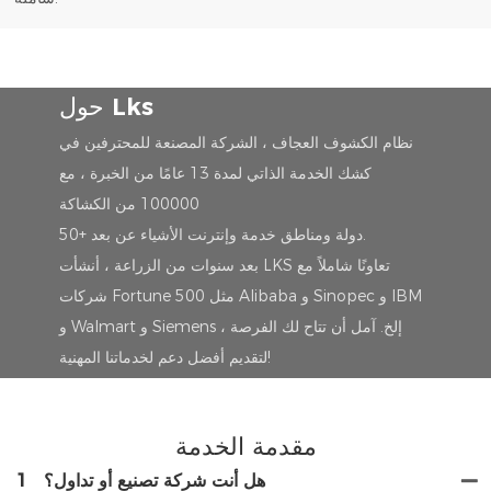
حول Lks
نظام الكشوف العجاف ، الشركة المصنعة للمحترفين في
كشك الخدمة الذاتي لمدة 13 عامًا من الخبرة ، مع
100000 من الكشاكة
50+ دولة ومناطق خدمة وإنترنت الأشياء عن بعد.
بعد سنوات من الزراعة ، أنشأت LKS تعاونًا شاملاً مع
شركات Fortune 500 مثل Alibaba و Sinopec و IBM
و Walmart و Siemens ، إلخ. آمل أن تتاح لك الفرصة
لتقديم أفضل دعم لخدماتنا المهنية!
مقدمة الخدمة
هل أنت شركة تصنيع أو تداول؟
1