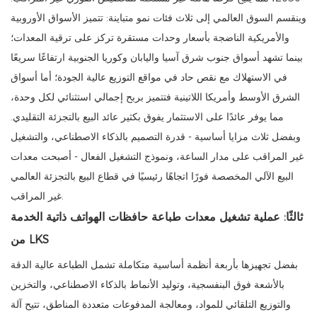
وينقسم السوق العالمي إلى ثلاث فئات نمو متباينة: تتميز الأسواق الأوروبية
والأمريكية الناضجة بأسعار وحدات مستقرة تركز على ترقية المعدات؛
بينما تشهد أسواق جنوب شرق آسيا واليابان وكوريا الجنوبية ارتفاعًا سريعًا
في الاستهلاك مع نقص حاد في مواقع التوزيع عالية الجودة؛ أما أسواق
الشرق الأوسط وأمريكا اللاتينية فتتميز بربح إجمالي استثنائي لكل وحدة،
مما يوفر عائدًا على الاستثمار يفوق بكثير عائد البيع بالتجزئة التقليدي.
وبفضل ثلاث مزايا أساسية - قدرة التصميم بالذكاء الاصطناعي، والتشغيل
غير المراقب على مدار الساعة، ونموذج التشغيل الفعال - أصبحت معدات
البيع الآلي المخصصة فورًا اتجاهًا رئيسيًا في قطاع البيع بالتجزئة العالمي
غير المراقب.
ثالثًا: عملية تشغيل معدات طباعة حافظات الهواتف ذاتية الخدمة
من LKS
بفضل تجهيزها بأربعة أنظمة أساسية متكاملة تشمل الطباعة عالية الدقة
بالأشعة فوق البنفسجية، وتوليد الأنماط بالذكاء الاصطناعي، والتخزين
والتوزيع التلقائي للمواد، ومعالجة المدفوعات متعددة المناطق، تتيح آلة