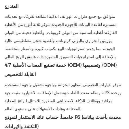
المتدرج
متوافق مع جميع طرازات الهواتف الذكية الشائعة تقريبًا، مع تحديثات
مستمرة لقاعدة البيانات للأجهزة الجديدة. تتوفر ثلاثة أنواع من الأغطية
الفارغة: أغطية أساسية من البولي كربونات، وأغطية هجينة من البولي
يوريثين الحراري والبولي كربونات، وأغطية شحن مغناطيسي عالية
الجودة، مما يدعم استراتيجيات البيع بكميات كبيرة وبأسعار منخفضة،
بالإضافة إلى استراتيجيات التسويق المتميزة ذات هامش الربح العالي.
4.7 خدمة تصنيع المعدات الأصلية (OEM) وتصميمها (ODM)
القابلة للتخصيص
تتوفر خيارات التخصيص لمظهر الخزانة وواجهة تشغيل واجهة المستخدم
ونظام متعدد اللغات؛ وتشمل الإضافات الاختيارية مثبت جهد UPS ووحدة
مراقبة ووظائف الذكاء الاصطناعي المطورة للامتثال للوائح المحلية
المختلفة وعادات الاستهلاك على مستوى العالم.
خامساً: حساب عائد الاستثمار لنموذج F6 (محدث بأحدث بيانات
التكلفة والإيرادات)