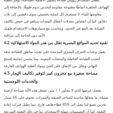
بفضل استخدام رؤوس طباعة إبسون الأصلية الصناعية، توفر أغطية
الهواتف الجاهزة أنماطًا مطبوعة مقاومة للخدش تدوم طويلًا، بالإضافة إلى
مقاومتها للماء. لا تستغرق كل عملية تخصيص سوى دقيقتين إلى ثلاث
دقائق. كما أن انخفاض معدلات أعطال المعدات يساهم في خفض تكاليف
الصيانة بعد البيع عبر الحدود، ويتناسب مع سيناريوهات الاستخدام طويل
الأمد دون الحاجة إلى مراقبة.
4.2 تقنية تحديد المواقع البصرية تقلل من هدر المواد الاستهلاكية
تعمل وحدات التعرف البصري المدمجة على تحديد مناطق الطباعة بدقة
لتجنب الطباعة الخاطئة والمنتجات المعيبة، مما يحسن إنتاجية المنتج
النهائي ويقلل من الإنفاق على الحبر ومواد أغطية الهواتف الفارغة.
4.3 مساحة صغيرة مع مخزون كبير لتوفير تكاليف الإيجار
والخدمات اللوجستية
بفضل عرضها الذي لا يتجاوز 1.1 متر، تشغل هذه الآلة مساحة أرضية
ضئيلة، ما يجعلها مناسبة للمتاجر الضيقة والممرات. تحتوي على 66 مسار
تخزين تتسع لما يصل إلى 858 غطاء هاتف فارغ، مما يطيل فترات إعادة
التعبئة. كما أن التصميمات سهلة الاستخدام، بما في ذلك التعبئة السريعة