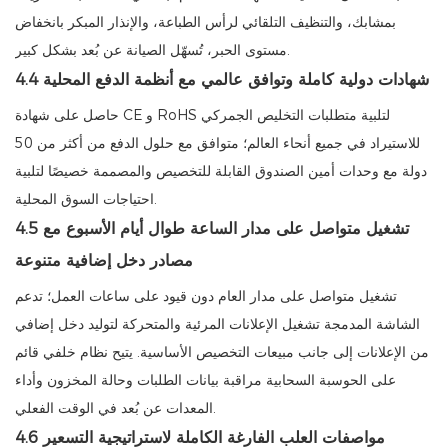
بمشابك، والتنظيف التلقائي لرأس الطباعة، والإنذار المبكر بانخفاض
مستوى الحبر، تُسهّل الصيانة عن بُعد بشكل كبير.
4.4 شهادات دولية كاملة وتوافق عالمي مع أنظمة الدفع المحلية
حاصل على شهادة CE و RoHS لتلبية متطلبات التخليص الجمركي
للاستيراد في جميع أنحاء العالم؛ متوافق مع حلول الدفع من أكثر من 50
دولة مع وحدات أمين الصندوق القابلة للتخصيص والمصممة خصيصًا لتلبية
احتياجات السوق المحلية.
4.5 تشغيل متواصل على مدار الساعة طوال أيام الأسبوع مع
مصادر دخل إضافية متنوعة
تشغيل متواصل على مدار العام دون قيود على ساعات العمل؛ تدعم
الشاشة المدمجة تشغيل الإعلانات المرئية والمتحركة لتوليد دخل إضافي
من الإعلانات إلى جانب مبيعات التخصيص الأساسية. يتيح نظام خلفي قائم
على الحوسبة السحابية مراقبة بيانات الطلبات وحالة المخزون وأداء
المعدات عن بُعد في الوقت الفعلي.
4.6 مواصفات العلب الفارغة الكاملة لاستراتيجية التسعير