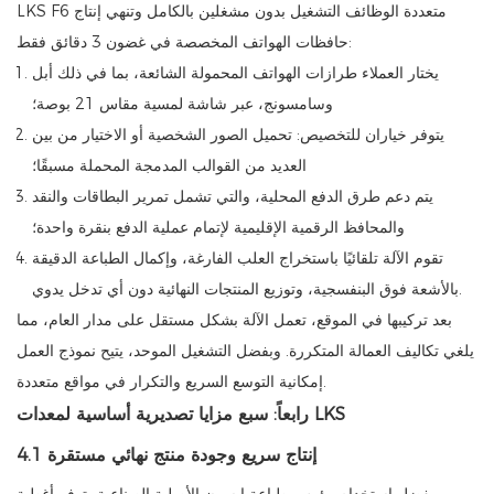
LKS F6 متعددة الوظائف التشغيل بدون مشغلين بالكامل وتنهي إنتاج
حافظات الهواتف المخصصة في غضون 3 دقائق فقط:
يختار العملاء طرازات الهواتف المحمولة الشائعة، بما في ذلك أبل
وسامسونج، عبر شاشة لمسية مقاس 21 بوصة؛
يتوفر خياران للتخصيص: تحميل الصور الشخصية أو الاختيار من بين
العديد من القوالب المدمجة المحملة مسبقًا؛
يتم دعم طرق الدفع المحلية، والتي تشمل تمرير البطاقات والنقد
والمحافظ الرقمية الإقليمية لإتمام عملية الدفع بنقرة واحدة؛
تقوم الآلة تلقائيًا باستخراج العلب الفارغة، وإكمال الطباعة الدقيقة
بالأشعة فوق البنفسجية، وتوزيع المنتجات النهائية دون أي تدخل يدوي.
بعد تركيبها في الموقع، تعمل الآلة بشكل مستقل على مدار العام، مما
يلغي تكاليف العمالة المتكررة. وبفضل التشغيل الموحد، يتيح نموذج العمل
إمكانية التوسع السريع والتكرار في مواقع متعددة.
رابعاً: سبع مزايا تصديرية أساسية لمعدات LKS
4.1 إنتاج سريع وجودة منتج نهائي مستقرة