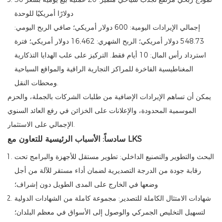
دولارًا أمريكيًا للوحدة
إجمالي الإيرادات اليومية: 600 دولار أمريكي؛ صافي الربح اليومي:
548.73 دولار أمريكي؛ الربح الشهري: 16,462 دولار أمريكي؛ فترة
استرداد رأس المال: 10 أيام فقط. التركيز على علب الهدايا التذكارية
المغناطيسية الفاخرة للمراكز التجارية الراقية والمواقع السياحية
ومحطات النقل.
يمكن أن تساهم الإيرادات الإضافية من طلبات الشركات بالجملة، والحزم
الموسمية المحدودة، والإعلانات على الخزائن في رفع العائد السنوي
الإجمالي على الاستثمار.
سادساً: الأسباب الرئيسية للتعاون مع LKS
البحث والتطوير والتصنيع الداخلي: تطوير مستقل للأجهزة والبرامج تحت
رقابة جودة من الدرجة التصديرية لضمان أداء مستقر للآلة من أجل
وضعها في الخارج على المدى الطويل دون إشراف؛
شهادات الامتثال الكاملة للتصدير: مجموعة كاملة من الشهادات الدولية
لتسهيل التخليص الجمركي والوصول إلى الأسواق في معظم البلدان؛