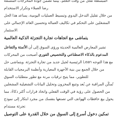
المبسطة تقلل من وقت التعلم، بينما تضمن جودة المخرجات المتسقة
رضا العملاء وتكرار الاستخدام.
من خلال تقليل التدخل اليدوي وتبسيط العمليات اليومية، يساعد هذا الحل
المشغلين على التحكم في تكاليف العمالة وتحسين العائد الإجمالي على
الاستثمار.
يتماشى مع اتجاهات تجارة التجزئة الذكية العالمية
تشير المعارض العالمية الحديثة ورؤى السوق إلى أن
الأتمتة والتفاعل
المدعوم بالذكاء الاصطناعي والتخصيص الفوري
أصبحت من المحركات
الرئيسية لجيل جديد من تجارة التجزئة. ويتماشى حل Lean مع هذا التوجه
من خلال الجمع بين بنية الأجهزة المعيارية وأنظمة البرمجيات القابلة
للتطوير، مما يتيح ترقيات مرنة مع تطور متطلبات السوق.
تُمكّن المراقبة عن بُعد وتتبع المخزون وتحليل البيانات التشغيلية المشغلين
من الحصول على رؤية في الوقت الفعلي واتخاذ قرارات أكثر ذكاءً، مما
يحول بيع حافظات الهواتف التي تصنعها بنفسك من مجرد ابتكار إلى نموذج
تجزئة مستدام.
تمكين دخول أسرع إلى السوق من خلال القدرة على التوصيل