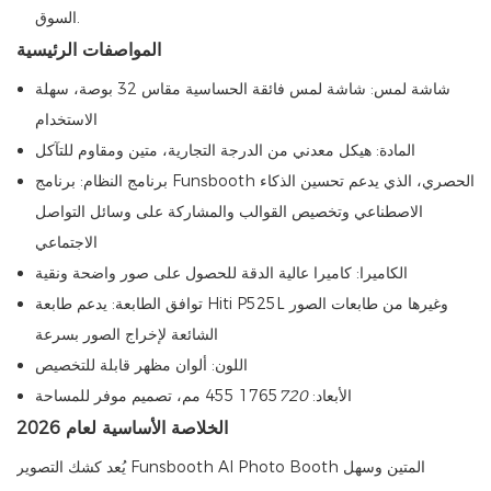
السوق.
المواصفات الرئيسية
شاشة لمس: شاشة لمس فائقة الحساسية مقاس 32 بوصة، سهلة
الاستخدام
المادة: هيكل معدني من الدرجة التجارية، متين ومقاوم للتآكل
برنامج النظام: برنامج Funsbooth الحصري، الذي يدعم تحسين الذكاء
الاصطناعي وتخصيص القوالب والمشاركة على وسائل التواصل
الاجتماعي
الكاميرا: كاميرا عالية الدقة للحصول على صور واضحة ونقية
توافق الطابعة: يدعم طابعة Hiti P525L وغيرها من طابعات الصور
الشائعة لإخراج الصور بسرعة
اللون: ألوان مظهر قابلة للتخصيص
الأبعاد: 1765
720
455 مم، تصميم موفر للمساحة
الخلاصة الأساسية لعام 2026
يُعد كشك التصوير Funsbooth AI Photo Booth المتين وسهل