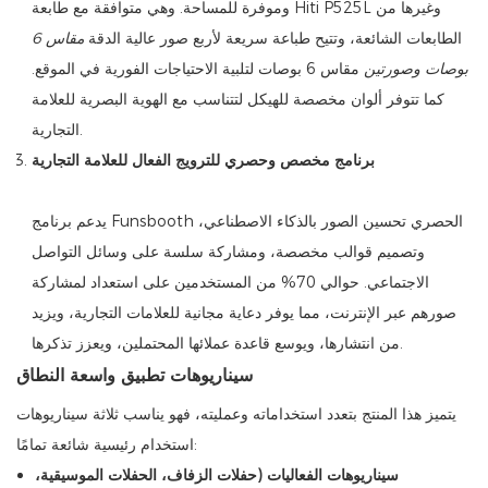
وموفرة للمساحة. وهي متوافقة مع طابعة Hiti P525L وغيرها من
الطابعات الشائعة، وتتيح طباعة سريعة لأربع صور عالية الدقة
مقاس 6
بوصات وصورتين
مقاس 6 بوصات لتلبية الاحتياجات الفورية في الموقع.
كما تتوفر ألوان مخصصة للهيكل لتتناسب مع الهوية البصرية للعلامة
التجارية.
برنامج مخصص وحصري للترويج الفعال للعلامة التجارية
يدعم برنامج Funsbooth الحصري تحسين الصور بالذكاء الاصطناعي،
وتصميم قوالب مخصصة، ومشاركة سلسة على وسائل التواصل
الاجتماعي. حوالي 70% من المستخدمين على استعداد لمشاركة
صورهم عبر الإنترنت، مما يوفر دعاية مجانية للعلامات التجارية، ويزيد
من انتشارها، ويوسع قاعدة عملائها المحتملين، ويعزز تذكرها.
سيناريوهات تطبيق واسعة النطاق
يتميز هذا المنتج بتعدد استخداماته وعمليته، فهو يناسب ثلاثة سيناريوهات
استخدام رئيسية شائعة تمامًا:
سيناريوهات الفعاليات (حفلات الزفاف، الحفلات الموسيقية،