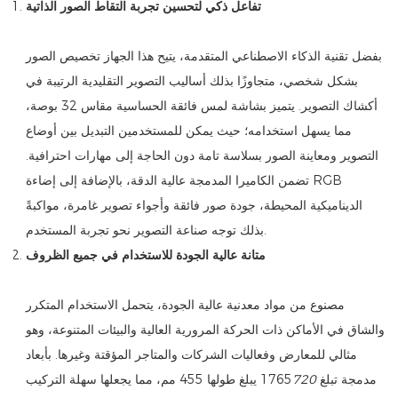
تفاعل ذكي لتحسين تجربة التقاط الصور الذاتية
بفضل تقنية الذكاء الاصطناعي المتقدمة، يتيح هذا الجهاز تخصيص الصور
بشكل شخصي، متجاوزًا بذلك أساليب التصوير التقليدية الرتيبة في
أكشاك التصوير. يتميز بشاشة لمس فائقة الحساسية مقاس 32 بوصة،
مما يسهل استخدامه؛ حيث يمكن للمستخدمين التبديل بين أوضاع
التصوير ومعاينة الصور بسلاسة تامة دون الحاجة إلى مهارات احترافية.
تضمن الكاميرا المدمجة عالية الدقة، بالإضافة إلى إضاءة RGB
الديناميكية المحيطة، جودة صور فائقة وأجواء تصوير غامرة، مواكبةً
بذلك توجه صناعة التصوير نحو تجربة المستخدم.
متانة عالية الجودة للاستخدام في جميع الظروف
مصنوع من مواد معدنية عالية الجودة، يتحمل الاستخدام المتكرر
والشاق في الأماكن ذات الحركة المرورية العالية والبيئات المتنوعة، وهو
مثالي للمعارض وفعاليات الشركات والمتاجر المؤقتة وغيرها. بأبعاد
مدمجة تبلغ 1765
720
يبلغ طولها 455 مم، مما يجعلها سهلة التركيب