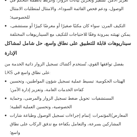
تعزيز الأمن: تشفير وتخزين بيانات الزوار، والربط بأنظمة التحكم في
الوصول، ودعم فحص القائمة السوداء، والامتثال لمتطلبات الامتثال
للخصوصية؛
التكيف المرن: سواء كان مكتبًا صغيرًا أو معرضًا كبيرًا أو مستشفى،
يمكن تهيئته بمرونة وفقًا للاحتياجات للتكيف مع السيناريوهات المختلفة.
سيناريوهات قابلة للتطبيق على نطاق واسع، حل شامل لمشاكل
الإدارة
بفضل توافقها القوي، تُستخدم أكشاك تسجيل الزوار ذاتية الخدمة من
LKS على نطاق واسع في:
الهيئات الحكومية: تبسيط عملية تسجيل شؤون المواطنين، وتحسين
كفاءة الخدمات العامة، وتعزيز إدارة الأمن؛
المستشفيات: تحويل ضغط تسجيل الزوار والمرضى، وحماية
الخصوصية، وتحسين العملية الطبية؛
المعارض/المؤتمرات: إتمام إجراءات تسجيل الوصول وطباعة شارات
المشاركين بسرعة، والتعامل بكفاءة مع تدفق الركاب على نطاق
واسع؛