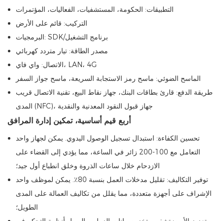
التطبيقات: الحكومة، المستشفيات، الفعاليات، المؤتمرات
التركيب: قائم على الأرض
البرمجيات: SDK/برنامج التشغيل
مصدر الطاقة: تيار متردد كهربائي
الاتصال: واي فاي، LAN، 4G
الماسح الضوئي: ماسح رمز الاستجابة السريعة، ماسح جواز السفر
طريقة الدفع: قارئ بطاقات البنك، جهاز نقاط البيع، تقنية الاتصال قريب
المدى (NFC)، جهاز قبول النقود المعدنية والنقدية
أربع قيم أساسية، تمكين إدارة المرافق
تحسين الكفاءة: استبدال تسجيل الوصول اليدوي. يمكن لجهاز واحد
التعامل مع 100-200 زائر في الساعة، مما يؤدي إلى القضاء على
الازدحام خلال ساعات الذروة وخلق انطباع أول جيد؛
توفير التكاليف: تقليل مدخلات العمل بنسبة 80٪. يمكن لموظف واحد
الإشراف على أجهزة متعددة، مما يقلل من تكاليف العمالة على المدى
الطويل؛