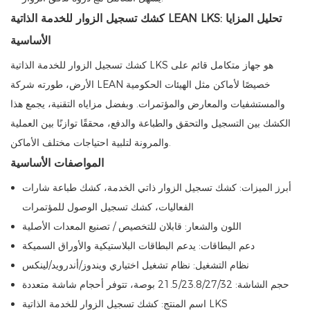
كشك تسجيل الزوار للخدمة الذاتية LEAN LKS: تحليل المزايا
الأساسية
كشك تسجيل الزوار للخدمة الذاتية LKS هو جهاز متكامل قائم على
الأرض، طورته شركة LEAN خصيصًا لأماكن مثل الهيئات الحكومية
والمستشفيات والمعارض والمؤتمرات. وبفضل مزاياه التقنية، يجمع هذا
الكشك بين التسجيل والتحقق والطباعة والدفع، محققًا توازنًا بين العملية
والمرونة لتلبية احتياجات مختلف الأماكن.
المواصفات الأساسية
أبرز الميزات: كشك تسجيل الزوار ذاتي الخدمة، كشك طباعة شارات
الفعاليات، كشك تسجيل الوصول للمؤتمرات
اللون والشعار: قابلان للتخصيص / تصنيع المعدات الأصلية
دعم البطاقات: يدعم البطاقات البلاستيكية والأوراق السميكة
نظام التشغيل: نظام تشغيل اختياري ويندوز/أندرويد/لينكس
حجم الشاشة: 21.5/23.8/27/32 بوصة، تتوفر أحجام شاشة متعددة
اسم المنتج: كشك تسجيل الزوار للخدمة الذاتية LKS