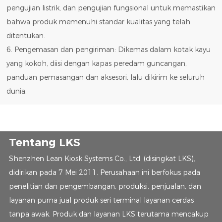
pengujian listrik, dan pengujian fungsional untuk memastikan
bahwa produk memenuhi standar kualitas yang telah
ditentukan.
6. Pengemasan dan pengiriman: Dikemas dalam kotak kayu
yang kokoh, diisi dengan kapas peredam guncangan,
panduan pemasangan dan aksesori, lalu dikirim ke seluruh
dunia.
Tentang LKS
Shenzhen Lean Kiosk Systems Co., Ltd. (disingkat LKS),
didirikan pada 7 Mei 2011. Perusahaan ini berfokus pada
penelitian dan pengembangan, produksi, penjualan, dan
layanan purna jual produk seri terminal layanan cerdas
tanpa awak. Produk dan layanan LKS terutama mencakup