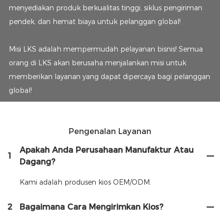
menyediakan produk berkualitas tinggi, siklus pengiriman
pendek, dan hemat biaya untuk pelanggan global!
Misi LKS adalah mempermudah pelayanan bisnis! Semua
orang di LKS akan berusaha menjalankan misi untuk
memberikan layanan yang dapat dipercaya bagi pelanggan
global!
Pengenalan Layanan
Apakah Anda Perusahaan Manufaktur Atau
1
Dagang?
Kami adalah produsen kios OEM/ODM.
2
Bagaimana Cara Mengirimkan Kios?