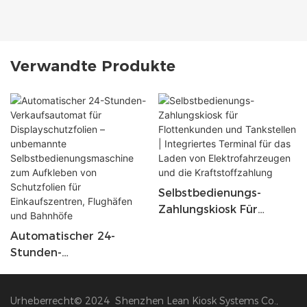
Verwandte Produkte
Selbstbedienungs-
Zahlungskiosk Für
Flottenkunden Und
Automatischer 24-
Tankstellen |
Stunden-
Integriertes Terminal
Verkaufsautomat Für
Für Das Laden Von
Displayschutzfolien –
Elektrofahrzeugen Und
Urheberrecht© 2024 Shenzhen Lean Kiosk Systems Co.,
Unbemannte