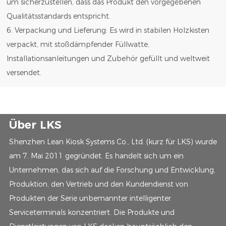
um sicherzustellen, dass das Produkt den vorgegebenen
Qualitätsstandards entspricht.
6. Verpackung und Lieferung: Es wird in stabilen Holzkisten
verpackt, mit stoßdämpfender Füllwatte,
Installationsanleitungen und Zubehör gefüllt und weltweit
versendet.
Über LKS
Shenzhen Lean Kiosk Systems Co., Ltd. (kurz für LKS) wurde
am 7. Mai 2011 gegründet. Es handelt sich um ein
Unternehmen, das sich auf die Forschung und Entwicklung,
Produktion, den Vertrieb und den Kundendienst von
Produkten der Serie unbemannter intelligenter
Serviceterminals konzentriert. Die Produkte und