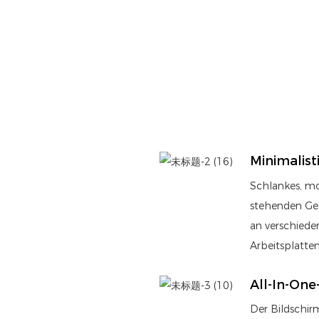
Minimalist
Schlankes, mo
stehenden Geb
an verschiede
Arbeitsplatten
All-In-One
Der Bildschir