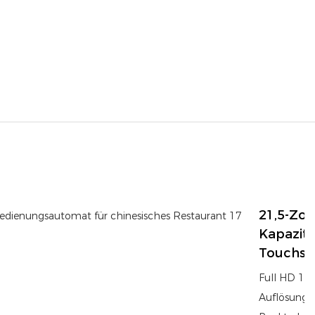
21,5-Zoll
Kapaziti
Touchsc
Full HD 19
Auflösung 