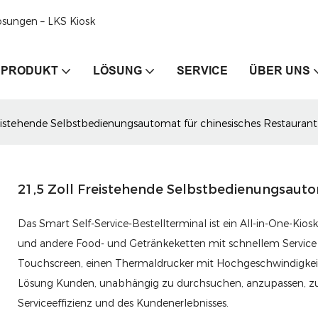
ösungen – LKS Kiosk
PRODUKT
LÖSUNG
SERVICE
ÜBER UNS
reistehende Selbstbedienungsautomat für chinesisches Restaurant
21,5 Zoll Freistehende Selbstbedienungsauto
Das Smart Self-Service-Bestellterminal ist ein All-in-One-Kio
und andere Food- und Getränkeketten mit schnellem Service en
Touchscreen, einen Thermaldrucker mit Hochgeschwindigk
Lösung Kunden, unabhängig zu durchsuchen, anzupassen, zu
Serviceeffizienz und des Kundenerlebnisses.