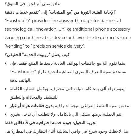
عائق تقني أم فجوة في السوق؟
الإجابة الفنية: الثورة من "بيع المنتجات" إلى "تقديم خدمات دقيقة"
"Funsbooth" provides the answer through fundamental
technological innovation. Unlike traditional phone accessory
vending machines, this device achieves the leap from simple
"vending" to "precision service delivery":
كيف يعمل "روبوت الخدمة" الحقيقي؟
بينما تقوم آلة بيع حافظات الهواتف العادية بإسقاط المنتج فقط، فإن
"Funsbooth" تستخدم تقنية التعرف البصري الصناعية لتحديد طراز
الهاتف بدقة.
يقوم ذراع آلي بمحاكاة تقنيات فني محترف، ويكمل العملية الكاملة
للتنظيف والمحاذاة والتطبيق.
.
تضمن تقنية الضغط الفراغي نتيجة احترافية
بدون فقاعات هواء أو غبار
تتم العملية برمتها بشكل آلي بالكامل، ولا تتطلب أي تدخل بشري.
تجربة التحول: جودة خدمة احترافية في 3 دقائق فقط
هل لاحظتَ وجود شرخ في واقي الشاشة أثناء انتظارك في المطار؟ هل