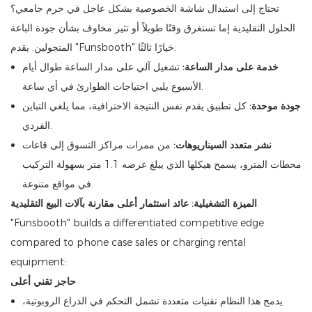
تحتاج إلى استبدال شاشة الخصوصية بشكل عاجل في حرم جامعي؟
الحلول التقليدية إما تستغرق وقتًا طويلاً أو تثير مخاوف بشأن جودة الباعة
المتجولين. يقدم "Funsbooth" خيارًا ثالثًا:
خدمة على مدار الساعة:
تشغيل آلي على مدار الساعة طوال أيام
الأسبوع يلبي احتياجات الطوارئ في أي ساعة.
جودة موحدة:
كل تطبيق يقدم نفس النتيجة الاحترافية، مما يلغي التباين
الفردي.
نشر متعدد السيناريوهات:
من ممرات مراكز التسوق إلى قاعات
محطات المترو، يسمح هيكلها الذي يبلغ عرضه 1.1 متر بسهولة التركيب
في مواقع متنوعة.
الميزة التشغيلية: عائد استثمار أعلى مقارنة بآلات البيع التقليدية
"Funsbooth" builds a differentiated competitive edge
compared to phone case sales or charging rental
equipment:
حاجز تقني أعلى
يدمج هذا النظام تقنيات متعددة تشمل التحكم في الذراع الروبوتية،