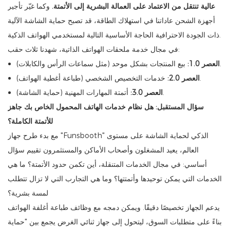
عالية تنتقل من الاعتماد على العمالة البشرية إلى الأتمتة.
وكما غيّر تأجير
أجهزة الشحن عاداتنا في استهلاك الطاقة، قد تصبح حماية الشاشة الآلية
ذات الجودة الاحترافية الحاجة الأساسية التالية لمستخدمي الهواتف الذكية.
في مجال خدمة ملحقات الهواتف الذاتية، شهدنا ثلاث حقب:
بيع المنتجات بشكل موحد (مثل سماعات الرأس والكابلات).
العصر 1.0:
خدمات التخصيص الشخصي (طباعة أغطية الهواتف).
العصر 2.0:
أتمتة المهارات المهنية (حماية الشاشة).
العصر 3.0:
سؤال المستقبل: هل نظام خدمات الهاتف المحمول الخاص بك جاهز
للأتمتة الكاملة؟
مع بدء طرح جهاز "Funsbooth" الذكي لحماية الشاشة على مستوى
العالم، يعيد المشغلون وأصحاب الأماكن والمستثمرون تقييم سؤال
أساسي: في مجال الخدمات المتنقلة، أين تكمن حدود الأتمتة؟ ما هي
الخدمات التي يمكن توحيدها وأتمتتها؟ وما هي التجارب التي لا تزال تتطلب
لمسة بشرية؟
يدعم الجهاز تخصيصًا دقيقًا. ويمكن دمجه مع وظائف طباعة أغلفة الهواتف
بناءً على متطلبات السوق، ليتحول إلى جهاز ثنائي الغرض يجمع بين "حماية