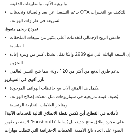
والرؤية الآلية، والتطبيقات الدقيقة.
يدعم التشغيل عن بعد والصيانة وتحديثات OTA للتكيف مع التغييرات
السريعة في طرازات الهواتف.
نموذج ربحي متفوق
هامش الربح الإجمالي للخدمات أعلى بكثير من مبيعات الملحقات
القياسية.
إن السعة الهائلة التي تبلغ 2889 واقيًا تقلل بشكل كبير من وتيرة إعادة
التخزين.
يدعم طرق الدفع من أكثر من 120 دولة، مما يتيح النشر العالمي.
تآزر أقوى في السيناريو
يكمل هذا المنتج آلات بيع حافظات الهواتف الموجودة.
يُضيف قيمة تدريجية في سيناريوهات مثل محلات إصلاح الهواتف
ومتاجر العلامات التجارية الرئيسية.
تأملات في القطاع: أين تكمن نقطة الانطلاق التالية للخدمات الآلية؟
لا يقتصر ظهور "Funsbooth" على مجرد إطلاق منتج جديد، بل يُسلط
الضوء على اتجاه بالغ الأهمية:
الخدمات الاحترافية التي تتطلب مهارات