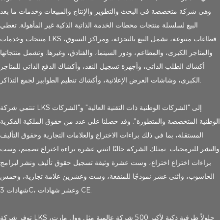
وهي شركة متخصصة في البحث والتطوير والإنتاج والمبيعات وخدمات ما بعد
البيع لسلسلة منتجات محطات الخدمة الذاتية الذكية غير المأهولة. تغطي
منتجات وخدمات LKS قطاعات متنوعة، تشمل البيع بالتجزئة، ومراكز التسوق،
والمتاجر الكبرى، والمطاعم، ودور السينما، والفنادق، وغيرها. وتشمل منتجاتها
أكشاك الطلب الذاتي، وأجهزة تسجيل النقد، وأكشاك الدفع الذاتي للمتاجر
الكبرى، وشاشات العرض الإعلانية، وأكشاك تنظيم الطوابير لجمع التذاكر.
تنتمي شركة LKS إلى "الشركات الوطنية ذات التقنية العالية" و"الشركات
الوطنية المتخصصة والمتطورة". وقد حصلنا على عدد من حقوق الملكية الفكرية
المستقلة، بما في ذلك براءات الاختراع والعلامات التجارية وحقوق التأليف
والنشر للبرمجيات. تمتلك الشركة حاليًا اثنتي عشرة براءة اختراع تصميم، وست
براءات اختراع اختراع، وست عشرة وثيقة تسجيل حقوق تأليف ونشر لبرامج
الحاسوب، واثني عشر نموذجًا للمنفعة، وست وعشرين علامة تجارية، وخمس
شهادات 3C، وعشر شهادات CE.
توفر شركة LKS حلولاً طرفية ذكية لأكبر 500 شركة عالمية مثل وول مارت،