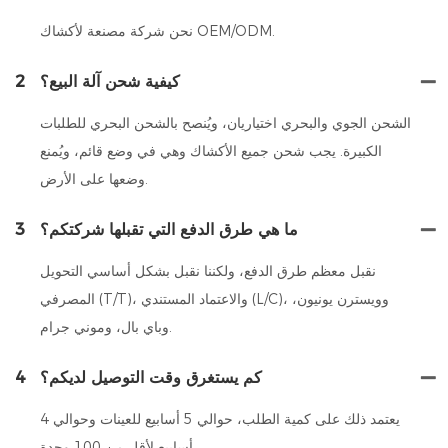
نحن شركة مصنعة لأكشاك OEM/ODM.
كيفية شحن آلة البيع؟
2
الشحن الجوي والبحري اختياريان، ويُنصح بالشحن البحري للطلبات
الكبيرة. يجب شحن جميع الأكشاك وهي في وضع قائم، ويُمنع
وضعها على الأرض.
ما هي طرق الدفع التي تقبلها شركتكم؟
3
نقبل معظم طرق الدفع، ولكننا نقبل بشكل أساسي التحويل
المصرفي (T/T)، والاعتماد المستندي (L/C)، وويسترن يونيون،
وباي بال، وموني جرام.
كم يستغرق وقت التوصيل لديكم؟
4
يعتمد ذلك على كمية الطلب، حوالي 5 أسابيع للعينات وحوالي 4
أسابيع لأقل من 100 وحدة.