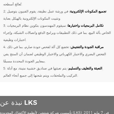
تُعالج أسطحه.
تجميع المكونات الإلكترونية:
في ورشة عمل نظيفة، يقوم الفنيون بتوصيل
2.
وتثبيت المكونات الإلكترونية بالهيكل بعناية.
تكامل البرمجيات واختبارها:
سيقوم المهندسون بتكوين نظام البرمجيات
3.
الخاص بآلة البيع، بما في ذلك التطبيقات وبرامج الدفع واتصالات الشبكة، وإجراء
اختبارات وظيفية.
مراقبة الجودة والتفتيش:
تخضع كل آلة لفحص جودة صارم، بما في ذلك
4.
الفحص البصري والاختبار الكهربائي والاختبار الوظيفي لضمان أن المنتج يفي
بمعايير الجودة المحددة مسبقًا.
التعبئة والتغليف والتسليم:
يتم تعبئتها في صناديق خشبية متينة، مع أدلة
5.
التركيب والملحقات، ويتم شحنها إلى جميع أنحاء العالم.
نبذة عن LKS
تأسست شركة شنتشن لأنظمة الأكشاك المحدودة (LKS) في 7 مايو 2011.