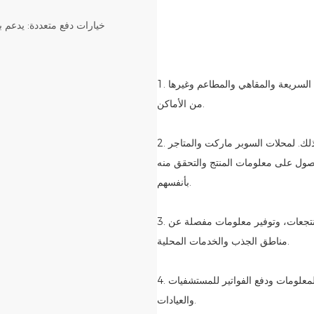
1. صناعة المطاعم: توفير خدمات تصفح القائمة والطلب والدفع لمطاعم الوجبات السريعة والمقاهي والمطاعم وغيرها
من الأماكن.
2. صناعة البيع بالتجزئة: توفير الاستفسار عن المنتج وعرض المعلومات وما إلى ذلك. لمحلات السوبر ماركت والمتاجر
حصول على معلومات المنتج والتحقق منه
بأنفسهم.
3. الفنادق والمنتجعات: تبسيط عملية تسجيل الوصول والمغادرة للفنادق والمنتجعات، وتوفير معلومات مفصلة عن
مناطق الجذب والخدمات المحلية.
4. مؤسسات الرعاية الصحية: توفير وظائف تسجيل المرضى والاستعلام عن المعلومات ودفع الفواتير للمستشفيات
والعيادات.