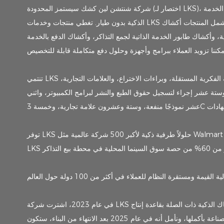
شركة شنتشن لين كشك سيستمز المحدودة (اختصار لـ LKS)، تأسست في 7 مايو 2011. إنها شركة تركز على البحث والتطوير والإنتاج والمبيعات وخدمة ما بعد البيع لمنتجات سلسلة محطات الخدمة
الذكية بدون طيار. تغطي منتجات وخدمات LKS بشكل أساسي البيع بالتجزئة ومراكز التسوق ومحلات السوبر ماركت والمطاعم ودور السينما والفنادق وغيرها من المجالات. وتشمل المنتجات أكشاك
 وأكشاك طابور الخدمة الذاتية لجمع التذاكر، وأكشاك الدفع بالخدمة
تنتمي LKS إلى "المؤسسات الوطنية ذات التقنية العالية" و"المؤسسات الوطنية المتخصصة والمتطورة". لقد حصلنا على عدد من حقوق الملكية الفكرية المستقلة، وبراءات الاختراع، والعلامات التجارية،
ستة عشر إجراء لتسجيل حقوق الطبع والنشر لبرامج الكمبيوتر، واثني
توفر LKS حلولاً طرفية ذكية لأكبر 500 شركة عالمية مثل Walmart وSiemens وICBC (البنك الصناعي والتجاري الصيني) وSinopec وPetroChina وFoxconn وغيرها. وفي الوقت نفسه، تحتل
في عام 2023، اشترت شركة LKS الأرض في مقاطعة دونغيوان، التي تبعد ساعتين فقط بالسيارة عن شنتشن، لبناء أكشاك الخدمة الذاتية الرائدة المحلية والأكشاك الذكية ذات الصلة بقاعدة إنتاج