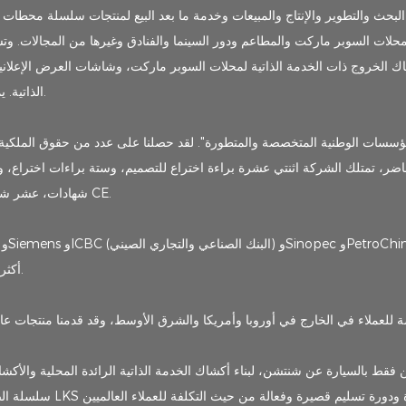
ك الخروج ذات الخدمة الذاتية لمحلات السوبر ماركت، وشاشات العرض الإعلانية،
الذاتية. يمكننا تزويد العملاء ببرامج وأجهزة وحلول دفع متكاملة قابلة للتخصيص.
ضر، تمتلك الشركة اثنتي عشرة براءة اختراع للتصميم، وستة براءات اختراع، و
عشر نموذجًا منفعة، وستة وعشرون علامة تجارية، وخمسة 3C شهادات، عشر شهادات CE.
LKS أكثر من 60% من حصة سوق السينما المحلية في محطة بيع التذاكر.