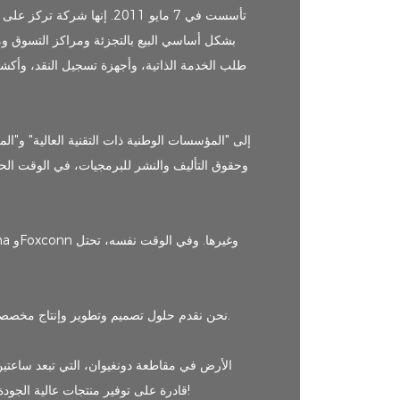
طلب الخدمة الذاتية، وأجهزة تسجيل النقد، وأكشا
وحقوق التأليف والنشر للبرمجيات، في الوقت الحا
نحن نقدم حلول تصميم وتطوير وإنتاج مخصصة للعملاء في الخارج في أوروبا وأمريكا والشرق الأوسط، وقد قدمنا ​​منتجات عالية القيمة ومستقرة النظام للعملاء في أكثر من 100 دولة حول العالم.
سلسلة الصناعة بأكملها، ونأمل أنه في عام 2025 بعد الانتهاء من البناء، ستكون LKS قادرة على توفير منتجات عالية الجودة ودورة تسليم قصيرة وفعالة من حيث التكلفة للعملاء العالميين!