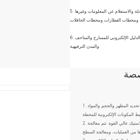
5. محاور النقل: توفير الخدمة الذاتية لشراء التذاكر والاستعلام عن خط سير الرحلة والاستعلام عن المعلومات وغيرها
6. الأماكن الترفيهية: توفير خدمات شراء التذاكر والاستعلام عن المعلومات والدليل الإلكتروني للمسارح والمتاحف
والمدن الترفيهية.
صصة
1. تصميم و ر&د: تأكيد تطوير النموذج الأولي وفقًا للمتطلبات الوظيفية. تحديد المظهر والحجم والمواد
2. تصنيع الغلاف: الغلاف مصنوع من الفولاذ المدلفن على البارد أو البلاستيك عالي القوة. تتم معالجة