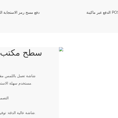
 عبر ماكينة POS.
دفع مسح رمز الاستجابة ال
سطح مكتب 24 بوصة
مستخدم سهلة الاستخدام تتيح للعملاء تصفح القوائم واختيار المنتجات وإكمال الطلبات بسهولة.
2. الت
3. شاشة عالية الدقة: توفر تأثيرات مرئية واضحة لعناصر القائمة والمحتوى الترويجي والتعليمات.