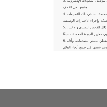
3. تجميع المكونات الإلكترونية: في ورشة عمل نظيفة، يقوم الفنيون بعناية بتوصيل المكونات الإلكترونية
وتثبيتها في الغلاف.
4. تكامل البرامج واختبارها: سيقوم المهندسون بتكوين نظام برمجيات المحطة، بما في ذلك التطبيقات
5. مراقبة الجودة والفحص: تخضع كل محطة لفحص الجودة الصارم، بما في ذلك الفحص البصري والاختبار
6. التعبئة والتغليف والتسليم: يتم تعبئتها في صناديق خشبية متينة، ومملوءة بقطن ممتص للصدمات، وأدلة