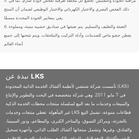
5. مراقبة الجودة والتفتيش: تخضع كل محطة طرفية لفحص جودة صارم، بما في
ذلك الفحص البصري والاختبار الكهربائي والاختبار الوظيفي لضمان أن المنتج
يفي بمعايير الجودة المحددة مسبقًا.
6. التعبئة والتغليف والتسليم: يتم تعبئتها في صناديق خشبية متينة، ومملوءة
بقطن حشو ماص للصدمات، وأدلة التركيب والملحقات، ويتم شحنها إلى جميع
أنحاء العالم.
نبذة عن LKS
تأسست شركة شنتشن لأنظمة أكشاك الخدمة الذاتية المحدودة (LKS)
في 7 مايو 2011. وهي شركة متخصصة في البحث والتطوير والإنتاج
والمبيعات وخدمات ما بعد البيع لسلسلة منتجات محطات الخدمة الذكية
غير المأهولة. تغطي منتجات وخدمات LKS قطاعات متنوعة، تشمل البيع
بالتجزئة، ومراكز التسوق، والمتاجر الكبرى، والمطاعم، ودور السينما،
والفنادق، وغيرها. وتشمل منتجاتها أكشاك الطلب الذاتي، وأجهزة تسجيل
النقد، وأكشاك الدفع الذاتي للمتاجر الكبرى، وشاشات العرض الإعلانية،