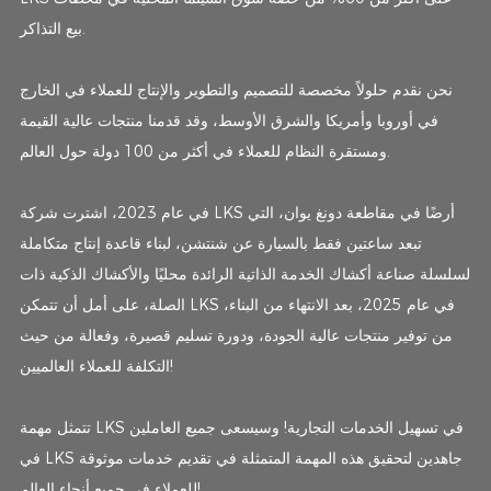
بيع التذاكر.
نحن نقدم حلولاً مخصصة للتصميم والتطوير والإنتاج للعملاء في الخارج
في أوروبا وأمريكا والشرق الأوسط، وقد قدمنا ​​منتجات عالية القيمة
ومستقرة النظام للعملاء في أكثر من 100 دولة حول العالم.
في عام 2023، اشترت شركة LKS أرضًا في مقاطعة دونغ يوان، التي
تبعد ساعتين فقط بالسيارة عن شنتشن، لبناء قاعدة إنتاج متكاملة
لسلسلة صناعة أكشاك الخدمة الذاتية الرائدة محليًا والأكشاك الذكية ذات
الصلة، على أمل أن تتمكن LKS في عام 2025، بعد الانتهاء من البناء،
من توفير منتجات عالية الجودة، ودورة تسليم قصيرة، وفعالة من حيث
التكلفة للعملاء العالميين!
تتمثل مهمة LKS في تسهيل الخدمات التجارية! وسيسعى جميع العاملين
في LKS جاهدين لتحقيق هذه المهمة المتمثلة في تقديم خدمات موثوقة
للعملاء في جميع أنحاء العالم!