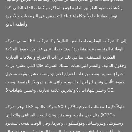
وأكشاك تنظيم الطوابير الذاتية لجمع التذاكر، وأكشاك الدفع الذاتي. كما
نوفر لعملائنا حلولاً متكاملة قابلة للتخصيص في البرمجيات والأجهزة
وأنظمة الدفع.
تنتمي شركة LKS إلى "الشركات الوطنية ذات التقنية العالية" و"الشركات
الوطنية المتخصصة والمتطورة". وقد حصلنا على عدد من حقوق الملكية
الفكرية المستقلة، بما في ذلك براءات الاختراع والعلامات التجارية
وحقوق التأليف والنشر للبرمجيات. تمتلك الشركة حاليًا اثنتي عشرة براءة
اختراع تصميم، وست براءات اختراع اختراع، وست عشرة وثيقة تسجيل
حقوق تأليف ونشر لبرامج الحاسوب، واثني عشر نموذجًا للمنفعة، وست
وعشرين علامة تجارية، وخمس شهادات 3C، وعشر شهادات CE.
توفر شركة LKS حلولاً ذكية للمحطات الطرفية لأكبر 500 شركة عالمية
مثل وول مارت، وسيمنز، وبنك الصين الصناعي والتجاري (ICBC)،
وسينوبك، وبتروتشاينا، وفوكسكون، وغيرها. وفي الوقت نفسه، تستحوذ
LKS على أكثر من 60% من حصة سوق السينما المحلية في محطات