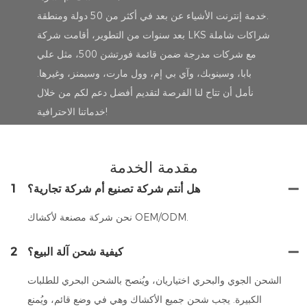
خدمة إنترنت الأشياء عن بعد في أكثر من 50 دولة ومنطقة.
بعد سنوات من التطوير، أقامت شركة LKS شراكات شاملة
مع شركات مدرجة ضمن قائمة فورتشن 500، مثل علي
بابا، وسينوبك، وآي بي إم، وول مارت، وسيمنز، وغيرها.
نأمل أن تتاح لنا الفرصة لتقديم أفضل دعم لكم من خلال
خدماتنا الاحترافية!
مقدمة الخدمة
هل أنتم شركة تصنيع أم شركة تجارية؟
1
نحن شركة مصنعة لأكشاك OEM/ODM.
كيفية شحن آلة البيع؟
2
الشحن الجوي والبحري اختياريان، ويُنصح بالشحن البحري للطلبات
الكبيرة. يجب شحن جميع الأكشاك وهي في وضع قائم، ويُمنع