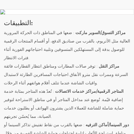
التطبيقات:
مراكز التسوق/السوبر ماركت
: ضعها في المناطق ذات الحركة المرورية
العالية مثل الأتريوم، بالقرب من صناديق الدفع، أو أقسام المنتجات الرقمية
للوصول بدقة إلى المستهلكين المتسوقين وتلبية احتياجاتهم الفورية أثناء
فترات الانتظار.
مراكز النقل
: توفر صالات المطارات ومناطق انتظار القطارات فائقة
السرعة وممرات نقل مترو الأنفاق احتياجات المسافرين الطارئة لاستبدال
واقيات الشاشة عندما تتلف أفلام هواتفهم أثناء الرحلات.
المتاجر الرقمية/مراكز خدمات الاتصالات
: تُعدّ هذه المتاجر بمثابة خدمة
إضافية قيّمة. تُوضع عند مداخل المتاجر أو في مناطق الاستراحة لتوفير
حماية شاملة للشاشة للعملاء الذين يشترون الهواتف أو يطلبون خدمات
الصيانة، مما يُحسّن تجربتهم.
دور السينما/أماكن الترفيه
: ضعها بالقرب من نقاط تفتيش تذاكر السينما أو
مناطق استراحة الألعاب لتلبية احتياجات حماية الشاشة الفورية من خلال