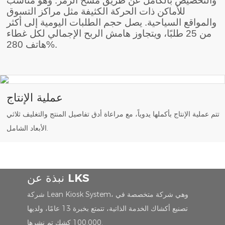
والتخصيص بالكامل عن طريق مسح الرمز. وهو مناسب
للأماكن ذات الحركة الكثيفة مثل مراكز التسوق
والمواقع السياحية. يصل حجم الطلبات اليومية إلى أكثر
من 25 طلبًا، ويتجاوز هامش الربح الإجمالي لكل غطاء
هاتف 280%.
عملية الإنتاج
تتم عملية الإنتاج بأكملها يدوياً، مع مراعاة أدق تفاصيل المنتج والتغليف ثلاثي
الأبعاد الشامل.
نبذة عن LKS
شركة Lean Kiosk System، وهي شركة متخصصة في
تصنيع أكشاك الخدمة الذاتية، تتمتع بخبرة 13 عامًا، ولديها
100,000 كشك تم نشرها.