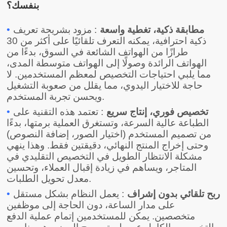
بنفسك؟
مطابقة ذكية، تغطية واسعة
: مزود بشريحة تعريف
•
ذكية احترافية، يمكنه التعرف تلقائيًا على أكثر من 30
طرازًا من الهواتف الشائعة في السوق، بدءًا من
الهواتف الرائدة وصولًا إلى الهواتف متوسطة المدى،
مما يلبي احتياجات التخصيص لمعظم المستخدمين. لا
حاجة للاختيار اليدوي، مما يقلل من صعوبة التشغيل
ويحسن تجربة المستخدم.
تخصيص فوري، إنتاج سريع
: تعتمد هذه التقنية على
•
الطباعة عالية السرعة، وتستغرق العملية برمتها، بدءًا
من تصميم المستخدم (اختيار الصور، إضافة النصوص)
وحتى إخراج المنتج النهائي، دقيقتين فقط. وهذا ينهي
مشكلة الانتظار الطويل في التخصيص التقليدي في
المتاجر، ويساهم في زيادة إقبال العملاء، وتحسين
معدل تحويل الطلبات.
ربح تلقائي بدون إشراف
: يعمل النظام بشكل مستقل
•
على مدار الساعة، دون الحاجة إلى موظفين
متخصصين. يمكن للمستخدمين إتمام عملية الدفع