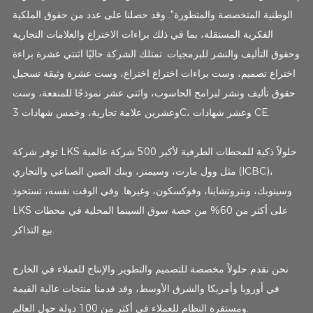
الوطنية المتخصصة والمتطورة". وقد حصلنا على عدد من حقوق الملكية
الفكرية المستقلة، بما في ذلك براءات الاختراع والعلامات التجارية
وحقوق التأليف والنشر للبرمجيات. تمتلك الشركة حاليًا اثنتي عشرة براءة
اختراع تصميم، وست براءات اختراع اختراع، وست عشرة وثيقة تسجيل
حقوق تأليف ونشر لبرامج الحاسوب، واثني عشر نموذجًا للمنفعة، وست
وعشرين علامة تجارية، وخمس شهادات 3C، وعشر شهادات CE.
توفر شركة LKS حلولاً ذكية للمحطات الطرفية لأكبر 500 شركة عالمية
مثل وول مارت، وسيمنز، وبنك الصين الصناعي والتجاري (ICBC)،
وسينوبك، وبتروتشاينا، وفوكسكون، وغيرها. وفي الوقت نفسه، تستحوذ
LKS على أكثر من 60% من حصة سوق السينما المحلية في محطات
بيع التذاكر.
نحن نقدم حلولاً مخصصة للتصميم والتطوير والإنتاج للعملاء في الخارج
في أوروبا وأمريكا والشرق الأوسط، وقد قدمنا ​​منتجات عالية القيمة
ومستقرة النظام للعملاء في أكثر من 100 دولة حول العالم.