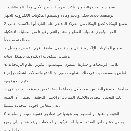
1. التصميم والبحث والتطوير: تأكيد تطوير النموذج الأولي وفقًا للمتطلبات
الوظيفية. تحديد شكل وحجم ومادة وتصميم المكونات الإلكترونية للجهاز.
2. تصنيع الهيكل: يُصنع الهيكل من الفولاذ المدلفن على البارد أو البلاستيك عالي
القوة. وتُجرى عمليات القطع والختم والثني وغيرها من العمليات لتشكيله
ومعالجته سطحياً.
3. تجميع المكونات الإلكترونية: في ورشة عمل نظيفة، يقوم الفنيون بتوصيل
وتثبيت المكونات الإلكترونية بالهيكل بعناية.
4. تكامل البرمجيات واختبارها: سيقوم المهندسون بتكوين نظام البرمجيات
الخاص بالمحطة، بما في ذلك التطبيقات وبرامج الدفع واتصالات الشبكة، وإجراء
اختبارات وظيفية.
5. مراقبة الجودة والتفتيش: تخضع كل محطة طرفية لفحص جودة صارم، بما في
ذلك الفحص البصري والاختبار الكهربائي والاختبار الوظيفي لضمان أن المنتج
يفي بمعايير الجودة المحددة مسبقًا.
6. التعبئة والتغليف والتسليم: يتم تعبئتها في صناديق خشبية متينة، ومملوءة
بقطن حشو ماص للصدمات، وأدلة التركيب والملحقات، ويتم شحنها إلى جميع
أنحاء العالم.