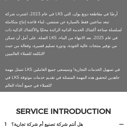
في عام 2023، اشترت شركة LKS أرضًا في مقاطعة دونغ يوان، التي
تبعد ساعتين فقط بالسيارة عن شنتشن، لبناء قاعدة إنتاج متكاملة
لسلسلة صناعة أكشاك الخدمة الذاتية الرائدة محليًا والأكشاك الذكية ذات
الصلة، على أمل أن تتمكن LKS في عام 2025، بعد الانتهاء من البناء،
من توفير منتجات عالية الجودة، ودورة تسليم قصيرة، وفعالة من حيث
التكلفة للعملاء العالميين!
تتمثل مهمة LKS في تسهيل الخدمات التجارية! وسيسعى جميع العاملين
في LKS جاهدين لتحقيق هذه المهمة المتمثلة في تقديم خدمات موثوقة
للعملاء في جميع أنحاء العالم!
SERVICE INTRODUCTION
هل أنتم شركة تصنيع أم شركة تجارية؟
1