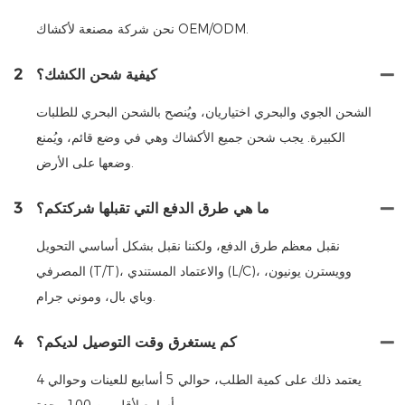
نحن شركة مصنعة لأكشاك OEM/ODM.
كيفية شحن الكشك؟
2
الشحن الجوي والبحري اختياريان، ويُنصح بالشحن البحري للطلبات
الكبيرة. يجب شحن جميع الأكشاك وهي في وضع قائم، ويُمنع
وضعها على الأرض.
ما هي طرق الدفع التي تقبلها شركتكم؟
3
نقبل معظم طرق الدفع، ولكننا نقبل بشكل أساسي التحويل
المصرفي (T/T)، والاعتماد المستندي (L/C)، وويسترن يونيون،
وباي بال، وموني جرام.
كم يستغرق وقت التوصيل لديكم؟
4
يعتمد ذلك على كمية الطلب، حوالي 5 أسابيع للعينات وحوالي 4
أسابيع لأقل من 100 وحدة.