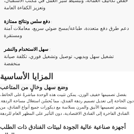
خفض تكاليف العمالة، وتبسيط سير العمل في مكتب الاستقبال،
وتعزيز الكفاءة العامة
دفع سلس ونتائج ممتازة
:
دعم طرق دفع متعددة، طباعة/مسح ضوئي سريع، معاملات آمنة
ومستقرة
سهل الاستخدام والنشر
:
تشغيل سهل وبديهي، توصيل وتشغيل فوري، تكلفة صيانة
منخفضة
المزايا الأساسية
وضع سهل وخالٍ من المتاعب
بفضل تصميمها خفيف الوزن، يمكن تثبيت هذه الوحدة مباشرةً على الحائط،
دون الحاجة إلى تعديل تصميم ردهة الفندق، مما يُحسّن استغلال مساحة الردهة.
ينسجم تصميمها الأنيق والمرن بسلاسة مع ديكورات جميع أنواع الفنادق، من
الفنادق الفاخرة إلى الفنادق الاقتصادية، دون التأثير على المظهر العام للردهة.
أجهزة صناعية عالية الجودة لبيئات الفنادق ذات الطلب