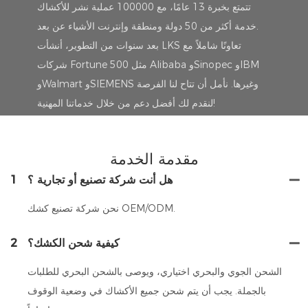
تتمتع بخبرة 13 عامًا، مع 100000 عملية نشر للأكشاك
خدمة أكثر من 50 دولة ومنطقة وإنترنت الأشياء عن بعد.
بعد سنوات من التطوير، أنشأت LKS تعاونًا شاملاً مع
شركات Fortune 500 مثل Alibaba وSinopec وIBM
وWalmart وSIEMENS وغيرها. نأمل أن تتاح لنا الفرصة
لنقدم لك أفضل دعم من خلال خدماتنا المهنية!
مقدمة الخدمة
هل أنت شركة تصنيع أو تجارية ؟
1
نحن شركة تصنيع كشك OEM/ODM.
كيفية شحن الكشك؟
2
الشحن الجوي والبحري اختياري، ويوصى بالشحن البحري للطلبات
بالجملة. يجب أن يتم شحن جميع الأكشاك في وضعية الوقوف