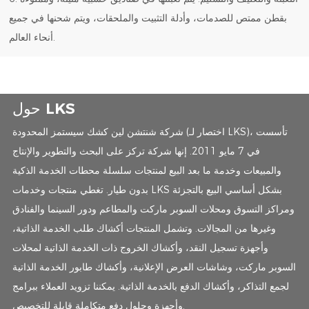
بقطن ممتص للصدمات، وأدلة التثبيت والملحقات، ويتم شحنها في جميع
أنحاء العالم.
حول LKS
شركة شنتشن لين كشك سيستمز المحدودة (اختصار لـ LKS)، تأسست
في 7 مايو 2011. إنها شركة تركز على البحث والتطوير والإنتاج
والمبيعات وخدمة ما بعد البيع لمنتجات سلسلة محطات الخدمة الذكية
بدون طيار. تغطي منتجات وخدمات LKS بشكل أساسي البيع بالتجزئة
ومراكز التسوق ومحلات السوبر ماركت والمطاعم ودور السينما والفنادق
وغيرها من المجالات. وتشمل المنتجات أكشاك طلب الخدمة الذاتية،
وأجهزة تسجيل النقد، وأكشاك الخروج ذات الخدمة الذاتية لمحلات
السوبر ماركت، وشاشات العرض الإعلانية، وأكشاك طابور الخدمة الذاتية
لجمع التذاكر، وأكشاك الدفع بالخدمة الذاتية. يمكننا تزويد العملاء ببرامج
وأجهزة وحلول دفع متكاملة قابلة للتخصيص.