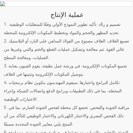
عملية الإنتاج
1. تصميم و ر&د: تأكيد تطوير النموذج الأولي وفقًا للمتطلبات الوظيفية.
تحديد المظهر والحجم والمواد وتخطيط المكونات الإلكترونية للمحطة.
2. تصنيع الغلاف: الغلاف مصنوع من الفولاذ المدلفن على البارد أو البلاستيك
عالي القوة. تتم معالجة وتشكيل عمليات القطع والختم والثني وغيرها من
العمليات، ومعالجة السطح.
3. تجميع المكونات الإلكترونية: في ورشة عمل نظيفة، يقوم الفنيون بعناية
بتوصيل المكونات الإلكترونية وتثبيتها في الغلاف.
4. تكامل البرامج واختبارها: سيقوم المهندسون بتكوين نظام برمجيات
المحطة، بما في ذلك التطبيقات وبرامج الدفع واتصالات الشبكة وإجراء
الاختبارات الوظيفية.
5. مراقبة الجودة والفحص: تخضع كل محطة لفحص الجودة الصارم، بما في
ذلك الفحص البصري والاختبار الكهربائي والاختبار الوظيفي للتأكد من أن
المنتج يلبي معايير الجودة المحددة مسبقًا.
6. التعبئة والتغليف والتسليم: يتم تعبئتها في صناديق خشبية متينة، ومملوءة