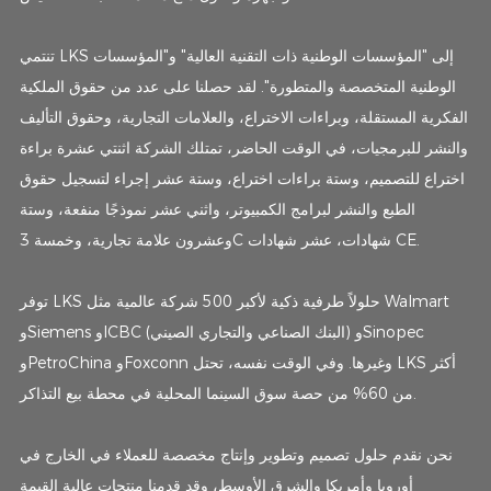
تنتمي LKS إلى "المؤسسات الوطنية ذات التقنية العالية" و"المؤسسات
الوطنية المتخصصة والمتطورة". لقد حصلنا على عدد من حقوق الملكية
الفكرية المستقلة، وبراءات الاختراع، والعلامات التجارية، وحقوق التأليف
والنشر للبرمجيات، في الوقت الحاضر، تمتلك الشركة اثنتي عشرة براءة
اختراع للتصميم، وستة براءات اختراع، وستة عشر إجراء لتسجيل حقوق
الطبع والنشر لبرامج الكمبيوتر، واثني عشر نموذجًا منفعة، وستة
وعشرون علامة تجارية، وخمسة 3C شهادات، عشر شهادات CE.
توفر LKS حلولاً طرفية ذكية لأكبر 500 شركة عالمية مثل Walmart
وSiemens وICBC (البنك الصناعي والتجاري الصيني) وSinopec
وPetroChina وFoxconn وغيرها. وفي الوقت نفسه، تحتل LKS أكثر
من 60% من حصة سوق السينما المحلية في محطة بيع التذاكر.
نحن نقدم حلول تصميم وتطوير وإنتاج مخصصة للعملاء في الخارج في
أوروبا وأمريكا والشرق الأوسط، وقد قدمنا ​​منتجات عالية القيمة