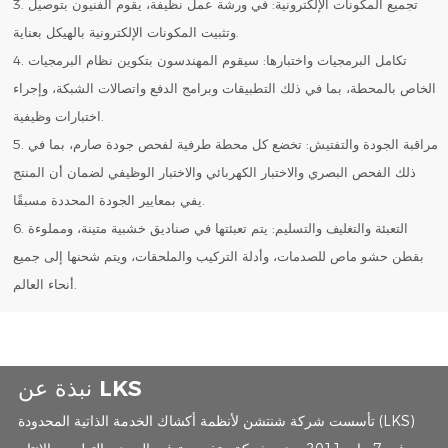
3. تجميع المكونات الإلكترونية: في ورشة عمل نظيفة، يقوم الفنيون بتوصيل
وتثبيت المكونات الإلكترونية بالهيكل بعناية.
4. تكامل البرمجيات واختبارها: سيقوم المهندسون بتكوين نظام البرمجيات
الخاص بالمحطة، بما في ذلك التطبيقات وبرامج الدفع واتصالات الشبكة، وإجراء
اختبارات وظيفية.
5. مراقبة الجودة والتفتيش: تخضع كل محطة طرفية لفحص جودة صارم، بما في
ذلك الفحص البصري والاختبار الكهربائي والاختبار الوظيفي لضمان أن المنتج
يفي بمعايير الجودة المحددة مسبقًا.
6. التعبئة والتغليف والتسليم: يتم تعبئتها في صناديق خشبية متينة، ومملوءة
بقطن حشو ماص للصدمات، وأدلة التركيب والملحقات، ويتم شحنها إلى جميع
أنحاء العالم.
نبذة عن LKS
تأسست شركة شنتشن لأنظمة أكشاك الخدمة الذاتية المحدودة (LKS)