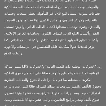
في 7 مايو 2011. وهي شركة متخصصة في البحث والتطوير والإنتاج
والمبيعات وخدمات ما بعد البيع لسلسلة منتجات محطات الخدمة الذكية
غير المأهولة. تغطي منتجات وخدمات LKS قطاعات متنوعة، تشمل البيع
بالتجزئة، ومراكز التسوق، والمتاجر الكبرى، والمطاعم، ودور السينما،
والفنادق، وغيرها. وتشمل منتجاتها أكشاك الطلب الذاتي، وأجهزة تسجيل
النقد، وأكشاك الدفع الذاتي للمتاجر الكبرى، وشاشات العرض الإعلانية،
وأكشاك تنظيم الطوابير الذاتية لجمع التذاكر، وأكشاك الدفع الذاتي. كما
نوفر لعملائنا حلولاً متكاملة قابلة للتخصيص في البرمجيات والأجهزة
وأنظمة الدفع.
تنتمي شركة LKS إلى "الشركات الوطنية ذات التقنية العالية" و"الشركات
الوطنية المتخصصة والمتطورة". وقد حصلنا على عدد من حقوق الملكية
الفكرية المستقلة، بما في ذلك براءات الاختراع والعلامات التجارية
وحقوق التأليف والنشر للبرمجيات. تمتلك الشركة حاليًا اثنتي عشرة براءة
اختراع تصميم، وست براءات اختراع اختراع، وست عشرة وثيقة تسجيل
حقوق تأليف ونشر لبرامج الحاسوب، واثني عشر نموذجًا للمنفعة، وست