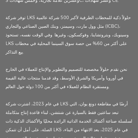
وعشرين علامة تجارية، وخمس شهادات 3C، وعشر شهادات CE.
توفر شركة LKS حلولاً ذكية للمحطات الطرفية لأكبر 500 شركة عالمية
مثل وول مارت، وسيمنز، وبنك الصين الصناعي والتجاري (ICBC)،
وسينوبك، وبتروتشاينا، وفوكسكون، وغيرها. وفي الوقت نفسه، تستحوذ
LKS على أكثر من 60% من حصة سوق السينما المحلية في محطات
بيع التذاكر.
نحن نقدم حلولاً مخصصة للتصميم والتطوير والإنتاج للعملاء في الخارج
في أوروبا وأمريكا والشرق الأوسط، وقد قدمنا ​​منتجات عالية القيمة
ومستقرة النظام للعملاء في أكثر من 100 دولة حول العالم.
في عام 2023، اشترت شركة LKS أرضًا في مقاطعة دونغ يوان، التي
تبعد ساعتين فقط بالسيارة عن شنتشن، لبناء قاعدة إنتاج متكاملة
لسلسلة صناعة أكشاك الخدمة الذاتية الرائدة محليًا والأكشاك الذكية ذات
الصلة، على أمل أن تتمكن LKS في عام 2025، بعد الانتهاء من البناء،