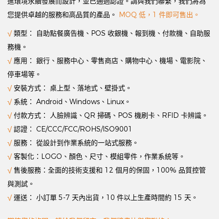
進環境永續發展而設計，並已通過認證。請與我們聯繫，我們將為
您提供卓越的服務和高品質的產品。
MOQ 低，1 件即可售出。
√
類型： 自助點餐廣告機、POS 收銀機、報到機、付款機、自助服
務機。
√
應用： 銀行、服務中心、零售商店、購物中心、機場、電影院、
停車場等。
√
安裝方式： 桌上型、落地式、壁掛式。
√
系統： Android、Windows、Linux。
√
付款方式： 人臉辨識、QR 掃碼、POS 機刷卡、RFID 卡辨識。
√
認證： CE/CCC/FCC/ROHS/ISO9001
√
服務： 從設計到作業系統的一站式服務。
√
客製化：LOGO、顏色、尺寸、模組零件，作業系統等。
√
售後服務：全面的技術支援和 12 個月的保固，100% 品質控管
與測試。
√
運送： 小訂單 5-7 天內出貨，10 件以上生產時間約 15 天。