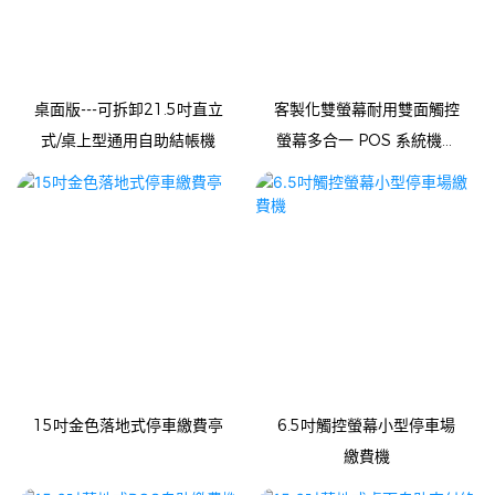
桌面版---可拆卸21.5吋直立
客製化雙螢幕耐用雙面觸控
式/桌上型通用自助結帳機
螢幕多合一 POS 系統機雙
收銀機帶相機和印表
機-1732845756904974
15吋金色落地式停車繳費亭
6.5吋觸控螢幕小型停車場
繳費機